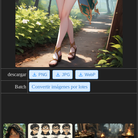
descargar
PNG
JPG
WebP
Batch
Convertir imágenes por lotes