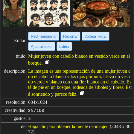
Redimensionar
Recortar
Voltear·Rotar
Editar
Ajustar color
Editor
título
Mujer joven con cabello blanco en vestido verde en el
bosque.
descripción
La imagen es una representación de una mujer joven c
on el cabello blanco y los ojos púrpura. Lleva un vesti
do verde y blanco con una flor blanca en el cabello. Es
tá de pie en un bosque, rodeada de árboles y flores. Est
á sonriendo y parece feliz.
resolución
684x1024
creatividad
85/100
gustos
3
de
Haga clic para obtener la fuente de imagen
(2048 x 30
72)