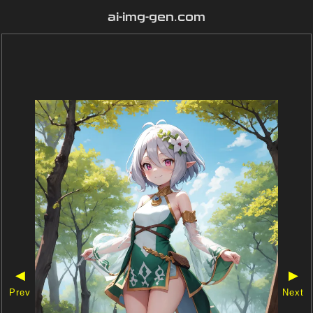
ai-img-gen.com
◀
▶
Prev
Next