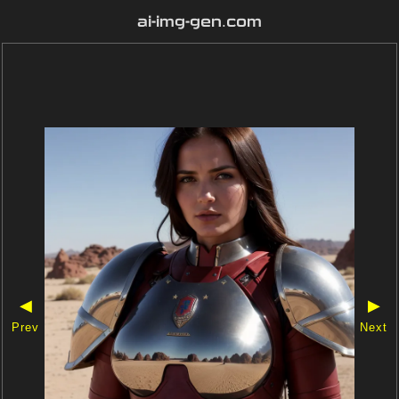
ai-img-gen.com
◀
▶
Prev
Next