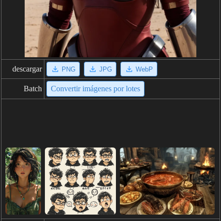
descargar
PNG
JPG
WebP
Batch
Convertir imágenes por lotes