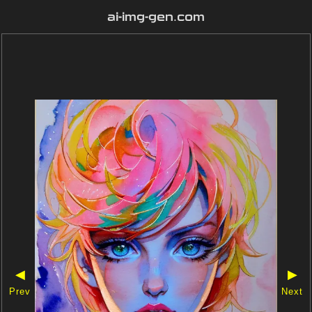
ai-img-gen.com
◀
▶
Prev
Next