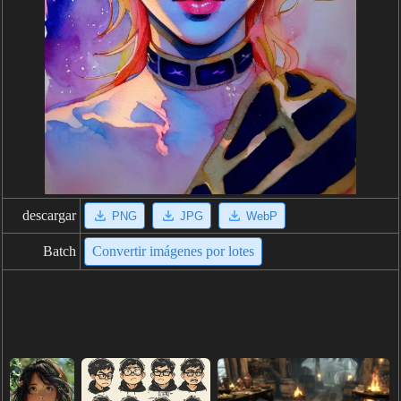
descargar
PNG
JPG
WebP
Batch
Convertir imágenes por lotes