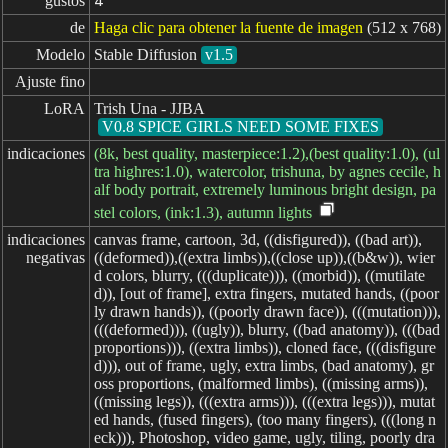
gustos
4
de
Haga clic para obtener la fuente de imagen
(512 x 768)
Modelo
Stable Diffusion
v1.5
Ajuste fino
LoRA
Trish Una - JJBA
V0.8 SPICE GIRLS NEED SOME FIXES
indicaciones
(8k, best quality, masterpiece:1.2),(best quality:1.0), (ul
tra highres:1.0), watercolor, trishuna, by agnes cecile, h
alf body portrait, extremely luminous bright design, pa
stel colors, (ink:1.3), autumn lights
indicaciones

canvas frame, cartoon, 3d, ((disfigured)), ((bad art)),
negativas
((deformed)),((extra limbs)),((close up)),((b&w)), wier
d colors, blurry, (((duplicate))), ((morbid)), ((mutilate
d)), [out of frame], extra fingers, mutated hands, ((poor
ly drawn hands)), ((poorly drawn face)), (((mutation))),
(((deformed))), ((ugly)), blurry, ((bad anatomy)), (((bad
proportions))), ((extra limbs)), cloned face, (((disfigure
d))), out of frame, ugly, extra limbs, (bad anatomy), gr
oss proportions, (malformed limbs), ((missing arms)),
((missing legs)), (((extra arms))), (((extra legs))), mutat
ed hands, (fused fingers), (too many fingers), (((long n
eck))), Photoshop, video game, ugly, tiling, poorly dra