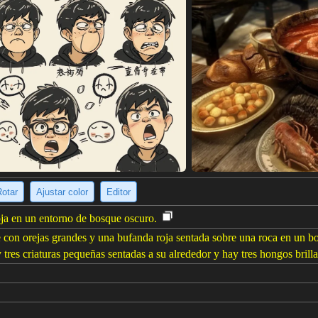
Rotar
Ajustar color
Editor
oja en un entorno de bosque oscuro.
 con orejas grandes y una bufanda roja sentada sobre una roca en un bo
 tres criaturas pequeñas sentadas a su alrededor y hay tres hongos brillan