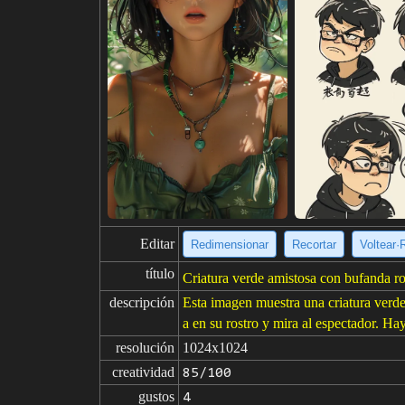
Editar
Redimensionar
Recortar
Voltear·
título
Criatura verde amistosa con bufanda r
descripción
Esta imagen muestra una criatura verde
a en su rostro y mira al espectador. Hay
resolución
1024x1024
creatividad
85/100
gustos
4