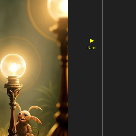
▶
Next