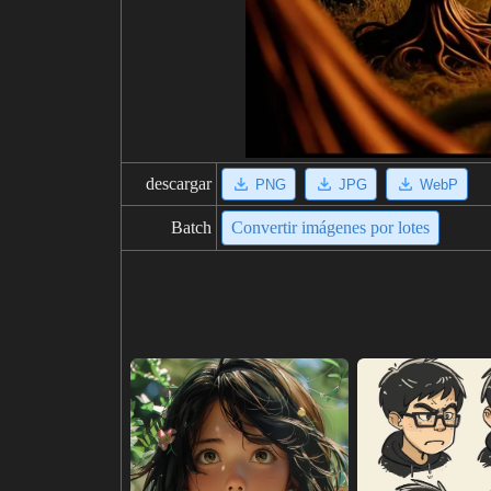
descargar
PNG
JPG
WebP
Batch
Convertir imágenes por lotes