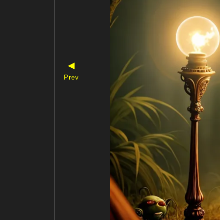
◀
Prev