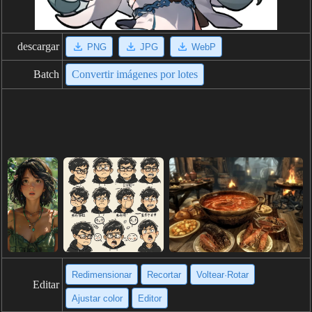
descargar
PNG
JPG
WebP
Batch
Convertir imágenes por lotes
Redimensionar
Recortar
Voltear·Rotar
Editar
Ajustar color
Editor