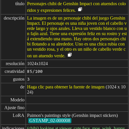
título
Personajes chibi de Genshin Impact con atuendos colo
ridos y expresiones felices.
descripción
La imagen es de un personaje chibi del juego Genshin
Impact. El personaje es una niña joven con el cabello v
erde largo y ojos azules. Lleva un vestido blanco con u
n fajín azul. Tiene una expresión feliz en su rostro y est
á extendiendo una mano. Hay otros dos personajes chi
bi flotando a su alrededor. Uno es una chica rubia con
un vestido rosa, y el otro es un niño de cabello verde c
on un atuendo verde.
resolución
1024x1024
creatividad
85/100
gustos
3
de
Haga clic para obtener la fuente de imagen
(1024 x 10
24)
Modelo
Ajuste fino
LoRA
Paimon's paintings style (Genshin impact stickers)
GSTAMP_02-000008
indicaciones
(chibi) looking at viewer, cute face, moe, wink, happy