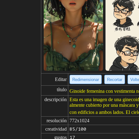
Editar
Redimensionar
Recortar
Volt
título
Ginoide femenina con vestimenta neg
descripción
Esta es una imagen de una ginecoide
almente cubierto por una máscara y 
con edificios a ambos lados. El ciel
resolución
772x1024
creatividad
85/100
gustos
17