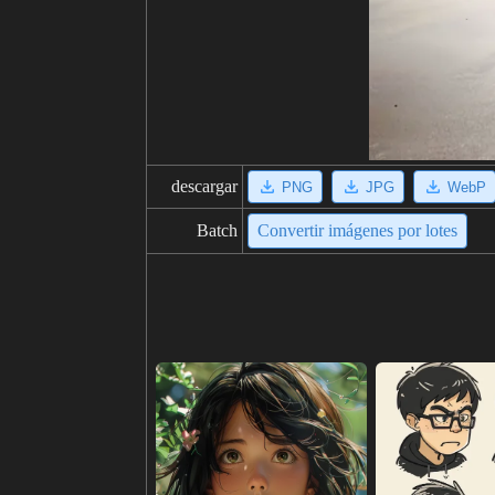
descargar
PNG
JPG
WebP
Batch
Convertir imágenes por lotes