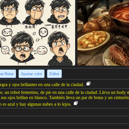
ear·Rotar
Ajustar color
Editor
ra y ojos brillantes en una calle de la ciudad.
, un robot femenino, de pie en una calle de la ciudad. Lleva un body ne
sus ojos brillan en blanco. También lleva un par de botas y un cinturón
o es azul y hay algunas nubes a lo lejos.