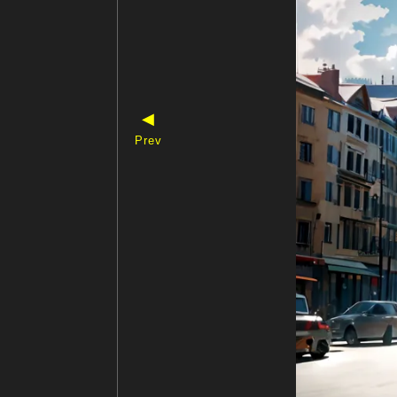
◀
Prev