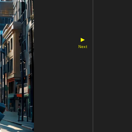
▶
Next