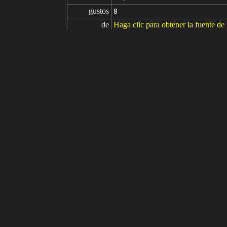
gustos
8
de
Haga clic para obtener la fuente d
Modelo
Stable Diffusion
v1.5
Ajuste fino
LoRA
2B (NieR:Automata) LoRA / YorHA
indicaciones
masterpiece, (photorealistic:1.4), bes
ue sky, boots, building, city, cloud
igh heels, highres, juliet sleeves, k
fy sleeves, rubble, ruins, scenery
m grain
indicaciones

(painting by bad-artist-anime:0.9), (
negativas
y, jpeg artifacts, signature, waterm
parámetros
seed
steps
sampler
CFG scale
clip skip
9