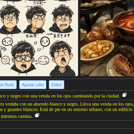
ear·Rotar
Ajustar color
Editor
co y negro con una venda en los ojos caminando por la ciudad.
n vestida con un atuendo blanco y negro. Lleva una venda en los ojos, 
s y guantes blancos. Está de pie en un entorno urbano, con un edificio
o mientras camina.