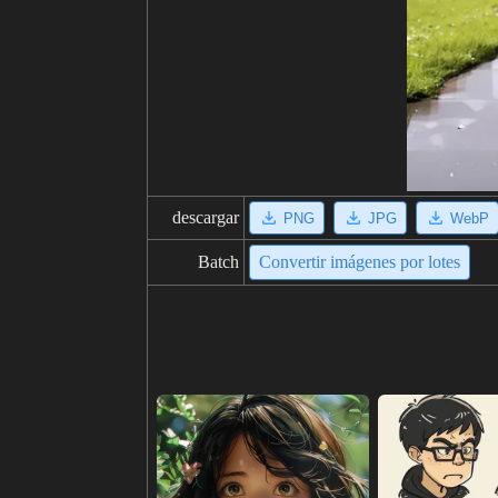
descargar
PNG
JPG
WebP
Batch
Convertir imágenes por lotes