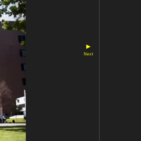
▶
Next