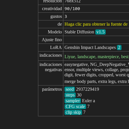
resolución
768x512
creatividad
90/100
gustos
3
de
Haga clic para obtener la fuente d
Modelo
Stable Diffusion
v1.5
Ajuste fino
LoRA
Genshin Impact Landscapes
2
indicaciones
Liyue, landscape, masterpiece, best
indicaciones

easynegative, NG_DeepNegative_V1_7
negativas
ensor, multiple views, collage, proj
digit, fewer digits, cropped, worst q
merge body parts, extra legs, extra
parámetros
seed
steps
sampler
CFG scale
clip skip
7