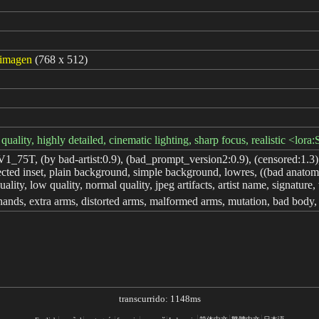
e imagen
(768 x 512)
 quality, highly detailed, cinematic lighting, sharp focus, realistic <
5T, (by bad-artist:0.9), (bad_prompt_version2:0.9), (censored:1.3), 
ected inset, plain background, simple background, lowres, ((bad anatomy)
uality, low quality, normal quality, jpeg artifacts, artist name, signature
 hands, extra arms, distorted arms, malformed arms, mutation, bad body,
transcurrido: 1148ms