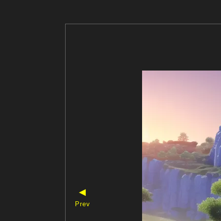
◀
Prev