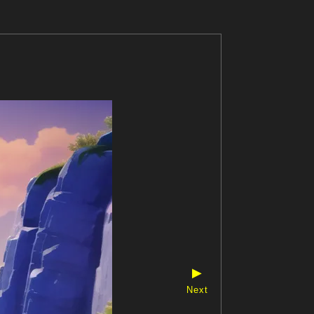
▶
Next