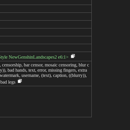
lora:Style NewGenshinLandscapes2 e6:1>
censorship, bar censor, mosaic censoring, blur c
), bad hands, text, error, missing fingers, extra
, watermark, username, (text), caption, ((blurry)),
 bad legs