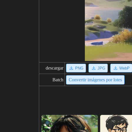
descargar
PNG
JPG
WebP
Batch
Convertir imágenes por lotes