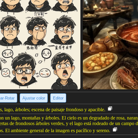
ear·Rotar
Ajustar color
Editor
, lago, árboles; escena de paisaje frondoso y apacible.
 un lago, montañas y árboles. El cielo es un degradado de rosa, naranja
rtas de frondosos árboles verdes, y el lago está rodeado de un campo 
s. El ambiente general de la imagen es pacífico y sereno.