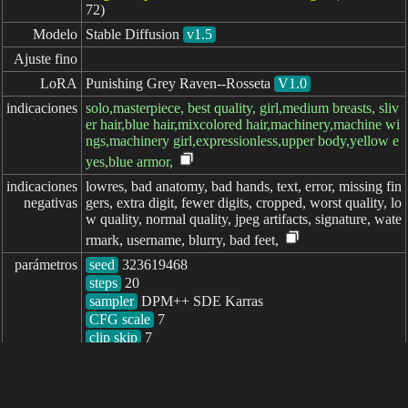
72)
Modelo
Stable Diffusion
v1.5
Ajuste fino
LoRA
Punishing Grey Raven--Rosseta
V1.0
indicaciones
solo,masterpiece, best quality, girl,medium breasts, sliv
er hair,blue hair,mixcolored hair,machinery,machine wi
ngs,machinery girl,expressionless,upper body,yellow e
yes,blue armor,
indicaciones

lowres, bad anatomy, bad hands, text, error, missing fin
negativas
gers, extra digit, fewer digits, cropped, worst quality, lo
w quality, normal quality, jpeg artifacts, signature, wate
rmark, username, blurry, bad feet,
parámetros
seed
steps
sampler
CFG scale
clip skip
7
transcurrido: 1105ms
简体中文
繁體中文
日本语
English
español
portugués
français
русский
Indonesia