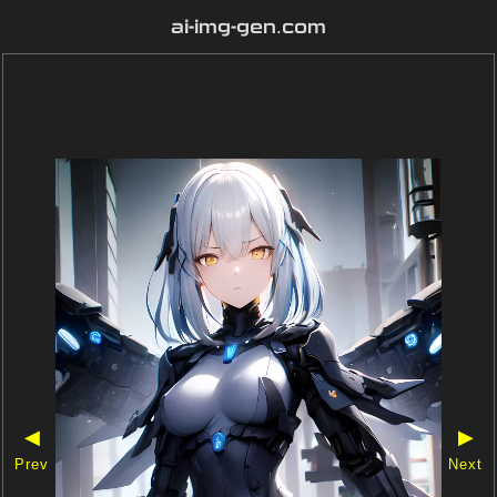
ai-img-gen.com
◀
▶
Prev
Next