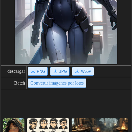
descargar
PNG
JPG
WebP
Batch
Convertir imágenes por lotes