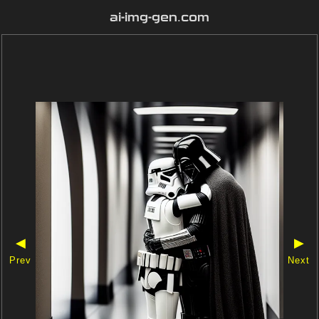
ai-img-gen.com
◀
▶
Prev
Next