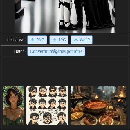
descargar
PNG
JPG
WebP
Batch
Convertir imágenes por lotes