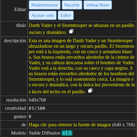
Redimensionar
Recortar
Voltear·Rotar
Editar
Ajustar color
Editor
título
Darth Vader y el Stormtrooper se abrazan en un pasillo
oscuro y dramático.
descripción
Esta es una imagen de Darth Vader y un Stormtrooper
abrazándose en un largo y oscuro pasillo. El Stormtroo
per está a la izquierda, con un casco y armadura blanc
a. Sus brazos están envueltos alrededor de la cintura de
Vader, y su cabeza descansa sobre el hombro de Vader.
Vader está a la derecha, con su casco y capa negros. S
us brazos están envueltos alrededor de los hombros del
Stormtrooper, y lo está sosteniendo cerca. La imagen e
s oscura y dramática, con la única luz proveniente de la
s luces del techo en el pasillo.
resolución
640x768
creatividad
85/100
gustos
8
de
Haga clic para obtener la fuente de imagen
(640 x 768)
Modelo
Stable Diffusion
v1.5