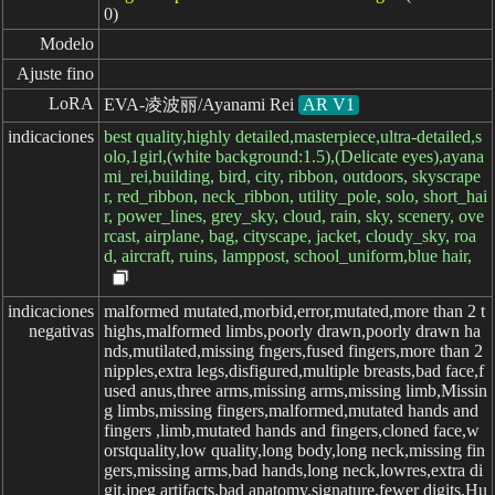
0)
Modelo
Ajuste fino
LoRA
EVA-凌波丽/Ayanami Rei
AR V1
indicaciones
best quality,highly detailed,masterpiece,ultra-detailed,s
olo,1girl,(white background:1.5),(Delicate eyes),ayana
mi_rei,building, bird, city, ribbon, outdoors, skyscrape
r, red_ribbon, neck_ribbon, utility_pole, solo, short_hai
r, power_lines, grey_sky, cloud, rain, sky, scenery, ove
rcast, airplane, bag, cityscape, jacket, cloudy_sky, roa
d, aircraft, ruins, lamppost, school_uniform,blue hair,
indicaciones

malformed mutated,morbid,error,mutated,more than 2 t
negativas
highs,malformed limbs,poorly drawn,poorly drawn ha
nds,mutilated,missing fngers,fused fingers,more than 2
nipples,extra legs,disfigured,multiple breasts,bad face,f
used anus,three arms,missing arms,missing limb,Missin
g limbs,missing fingers,malformed,mutated hands and
fingers ,limb,mutated hands and fingers,cloned face,w
orstquality,low quality,long body,long neck,missing fin
gers,missing arms,bad hands,long neck,lowres,extra di
git,jpeg artifacts,bad anatomy,signature,fewer digits,Hu