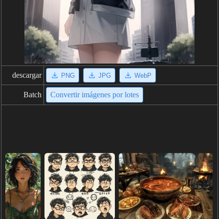
descargar
PNG
JPG
WebP
Batch
Convertir imágenes por lotes