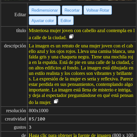
Redimensionar
Recortar
Voltear·Rotar
Editar
Ajustar color
Editor
título
Misteriosa mujer joven con cabello azul contempla en l
a calle de la ciudad.
descripción
La imagen es un retrato de una mujer joven con el cab
ello azul y los ojos rojos. Lleva una camisa blanca, una
falda gris y una chaqueta negra. Tiene una mochila roj
a en la espalda. Está de pie en una calle de la ciudad, c
on altos edificios al fondo. La imagen está dibujada en
un estilo realista y los colores son vibrantes y brillante
s. La expresión de la mujer es seria y reflexiva. Parece
estar perdida en sus pensamientos, contemplando algo
importante. La imagen está llena de misterio e intriga,
y deja al espectador preguntándose en qué está pensan
do la mujer.
resolución
800x1000
creatividad
85/100
gustos
3
de
Haga clic para obtener la fuente de imagen
(800 x 100