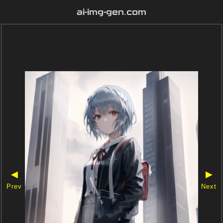
ai-img-gen.com
◀
▶
Prev
Next