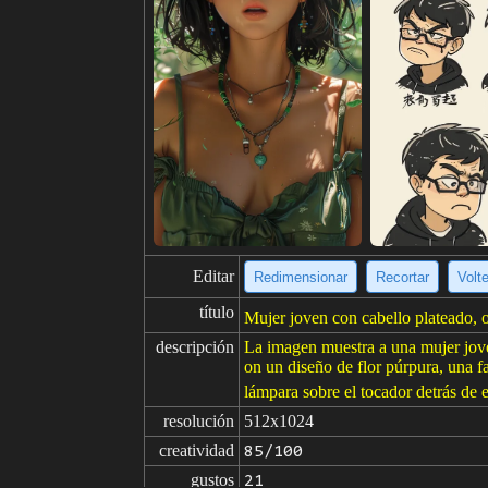
Editar
Redimensionar
Recortar
Volt
título
Mujer joven con cabello plateado, o
descripción
La imagen muestra a una mujer joven
on un diseño de flor púrpura, una f
lámpara sobre el tocador detrás de e
resolución
512x1024
creatividad
85/100
gustos
21