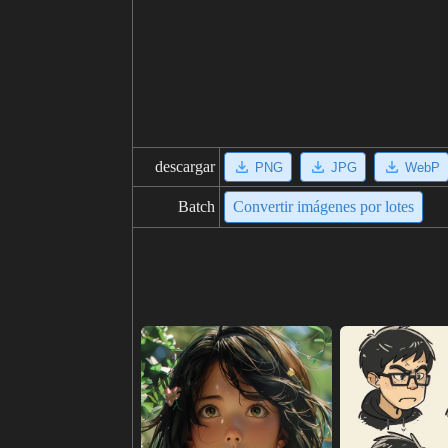
descargar
PNG
JPG
WebP
Batch
Convertir imágenes por lotes