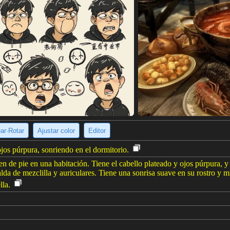
ear·Rotar
Ajustar color
Editor
jos púrpura, sonriendo en el dormitorio.
 de pie en una habitación. Tiene el cabello plateado y ojos púrpura, y
alda de mezclilla y auriculares. Tiene una sonrisa suave en su rostro y 
lla.