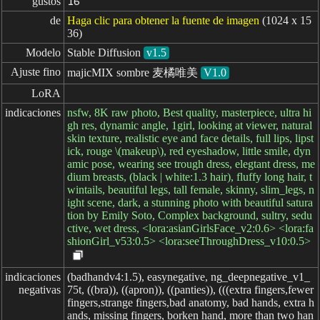
gustos
16
de
Haga clic para obtener la fuente de imagen
(1024 x 15
36)
Modelo
Stable Diffusion
v1.5
Ajuste fino
majicMIX sombre 麦橘唯美
V1.0
LoRA
indicaciones
nsfw, 8K raw photo, Best quality, masterpiece, ultra hi
gh res, dynamic angle, 1girl, looking at viewer, natural
skin texture, realistic eye and face details, full lips, lipst
ick, rouge \(makeup\), red eyeshadow, little smile, dyn
amic pose, wearing see trough dress, elegtant dress, me
dium breasts, (black | white:1.3 hair), fluffy long hair, t
wintails, beautiful legs, tall female, skinny, slim_legs, n
ight scene, dark, a stunning photo with beautiful satura
tion by Emily Soto, Complex background, sultry, sedu
ctive, wet dress, <lora:asianGirlsFace_v2:0.6> <lora:fa
shionGirl_v53:0.5> <lora:seeThroughDress_v10:0.5>
indicaciones

(badhandv4:1.5), easynegative, ng_deepnegative_v1_
negativas
75t, ((bra)), ((apron)), ((panties)), (((extra fingers,fewer
fingers,strange fingers,bad anatomy, bad hands, extra h
ands, missing fingers, borken hand, more than two han