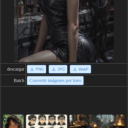
descargar
PNG
JPG
WebP
Batch
Convertir imágenes por lotes