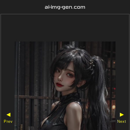
ai-img-gen.com
◀
▶
Prev
Next