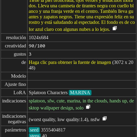
Tiene la piel bronceada, ojos verdes y tentáculos mora
dos. Lleva una camiseta de tirantes negra con cuello bl
anco y una franja verde en el centro. También lleva gu
antes y zapatos negros. Tiene una expresión feliz en su
rostro y está saludando al espectador. El fondo es de co
lor azul claro con algunas nubes a lo lejos.
resolución
1024x684
creatividad
90/100
gustos
3
de
Haga clic para obtener la fuente de imagen
(3072 x 20
48)
Modelo
Ajuste fino
LoRA
Splatoon Characters
MARINA
indicaciones
splatoon, sfw, cute, marina, in the clouds, hands up, de
sktop wallpaper design, solo
indicaciones

(worst quality, low quality:1.4), nsfw
negativas
parámetros
seed
steps