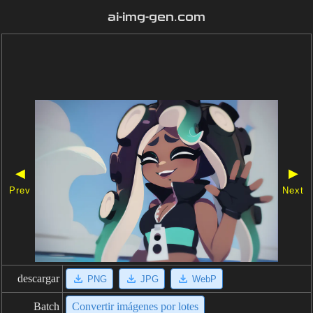
ai-img-gen.com
◀
▶
Prev
Next
descargar
PNG
JPG
WebP
Batch
Convertir imágenes por lotes