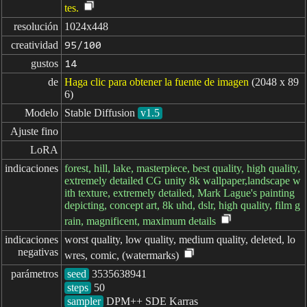
tes.
resolución
1024x448
creatividad
95/100
gustos
14
de
Haga clic para obtener la fuente de imagen
(2048 x 89
6)
Modelo
Stable Diffusion
v1.5
Ajuste fino
LoRA
indicaciones
forest, hill, lake, masterpiece, best quality, high quality,
extremely detailed CG unity 8k wallpaper,landscape w
ith texture, extremely detailed, Mark Lague's painting
depicting, concept art, 8k uhd, dslr, high quality, film g
rain, magnificent, maximum details
indicaciones

worst quality, low quality, medium quality, deleted, lo
negativas
wres, comic, (watermarks)
parámetros
seed
steps
sampler