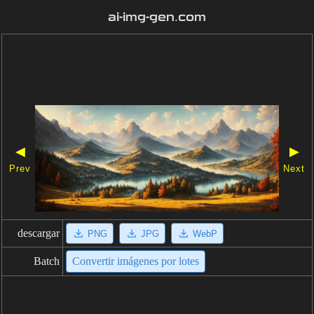
ai-img-gen.com
◀
▶
Prev
Next
descargar
PNG
JPG
WebP
Batch
Convertir imágenes por lotes