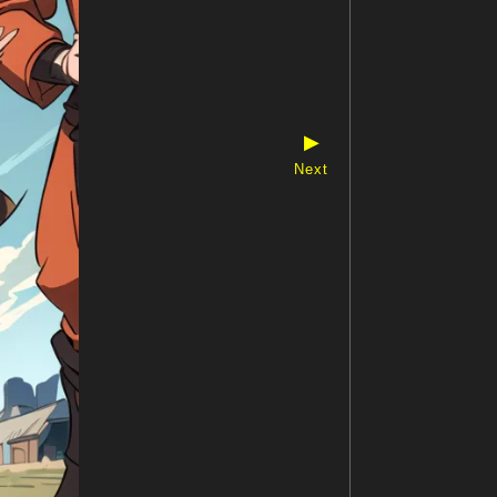
▶
Next