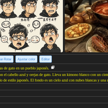
ear·Rotar
Ajustar color
Editor
as de gato en un pueblo japonés.
n el cabello azul y orejas de gato. Lleva un kimono blanco con un cint
o de estilo japonés. El fondo es un cielo azul con nubes blancas y una 
e imagen
(896 x 1344)