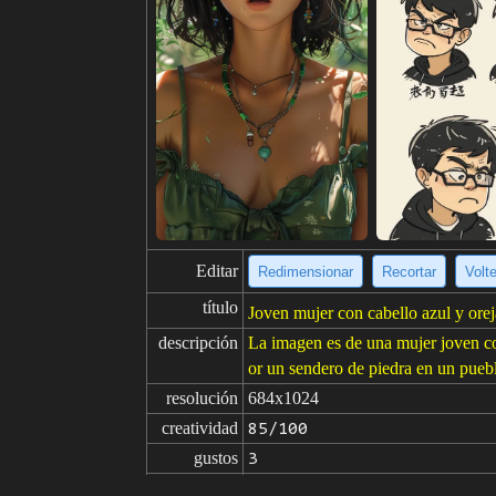
Editar
Redimensionar
Recortar
Volt
título
Joven mujer con cabello azul y orej
descripción
La imagen es de una mujer joven co
or un sendero de piedra en un puebl
resolución
684x1024
creatividad
85/100
gustos
3
de
Haga clic para obtener la fuente d