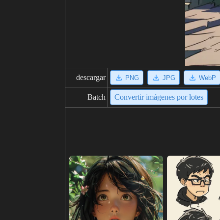
descargar
PNG
JPG
WebP
Batch
Convertir imágenes por lotes