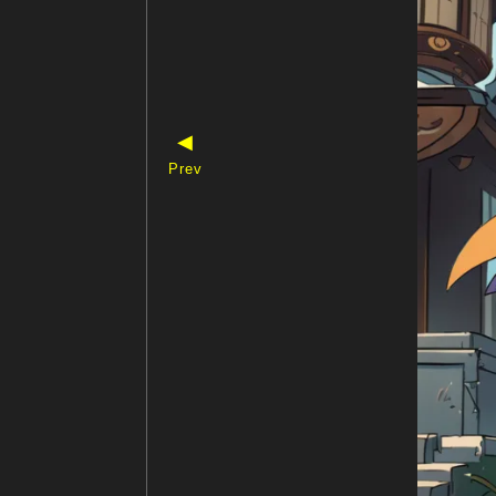
◀
Prev