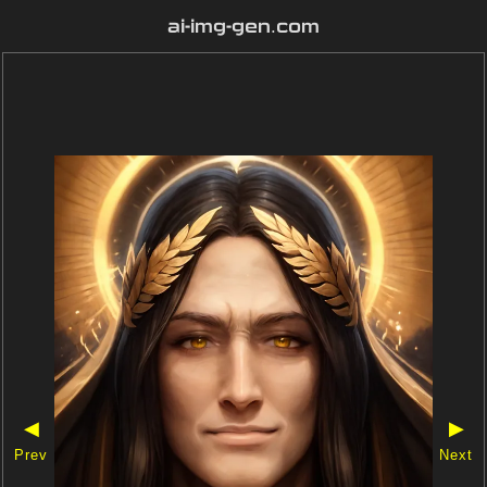
ai-img-gen.com
◀
▶
Prev
Next