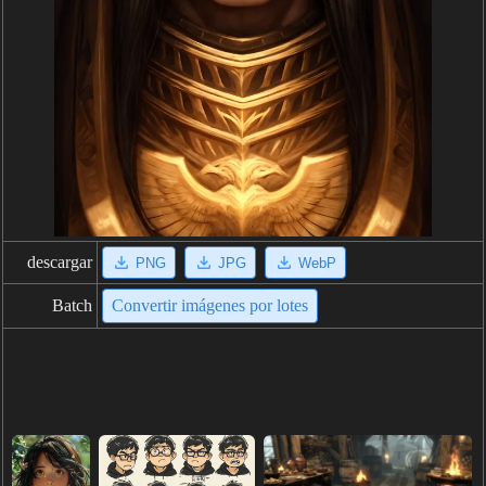
descargar
PNG
JPG
WebP
Batch
Convertir imágenes por lotes