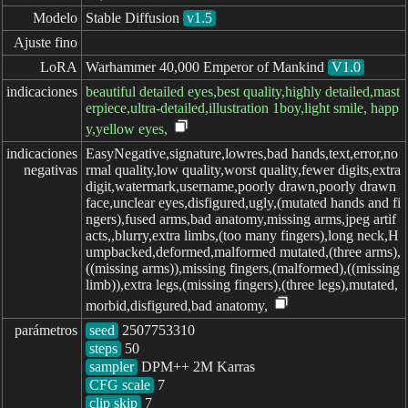
Modelo
Stable Diffusion
v1.5
Ajuste fino
LoRA
Warhammer 40,000 Emperor of Mankind
V1.0
indicaciones
beautiful detailed eyes,best quality,highly detailed,mast
erpiece,ultra-detailed,illustration 1boy,light smile, happ
y,yellow eyes,
indicaciones

EasyNegative,signature,lowres,bad hands,text,error,no
negativas
rmal quality,low quality,worst quality,fewer digits,extra
digit,watermark,username,poorly drawn,poorly drawn
face,unclear eyes,disfigured,ugly,(mutated hands and fi
ngers),fused arms,bad anatomy,missing arms,jpeg artif
acts,,blurry,extra limbs,(too many fingers),long neck,H
umpbacked,deformed,malformed mutated,(three arms),
((missing arms)),missing fingers,(malformed),((missing
limb)),extra legs,(missing fingers),(three legs),mutated,
morbid,disfigured,bad anatomy,
parámetros
seed
steps
sampler
CFG scale
clip skip
7