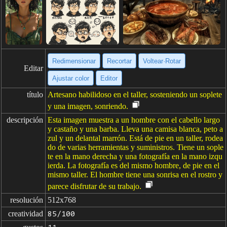
Redimensionar
Recortar
Voltear·Rotar
Editar
Ajustar color
Editor
título
Artesano habilidoso en el taller, sosteniendo un soplete
y una imagen, sonriendo.
descripción
Esta imagen muestra a un hombre con el cabello largo
y castaño y una barba. Lleva una camisa blanca, peto a
zul y un delantal marrón. Está de pie en un taller, rodea
do de varias herramientas y suministros. Tiene un sople
te en la mano derecha y una fotografía en la mano izqu
ierda. La fotografía es del mismo hombre, de pie en el
mismo taller. El hombre tiene una sonrisa en el rostro y
parece disfrutar de su trabajo.
resolución
512x768
creatividad
85/100