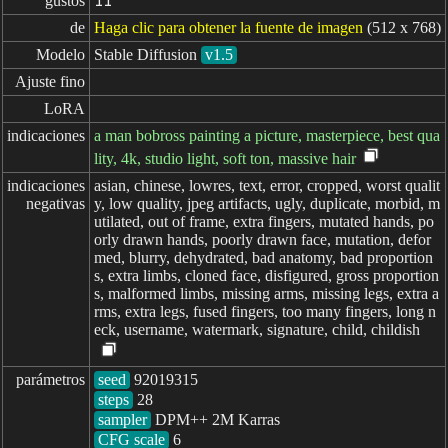
gustos
11
de
Haga clic para obtener la fuente de imagen
(512 x 768)
Modelo
Stable Diffusion
v1.5
Ajuste fino
LoRA
indicaciones
a man bobross painting a picture, masterpiece, best qua
lity, 4k, studio light, soft ton, massive hair
indicaciones

asian, chinese, lowres, text, error, cropped, worst qualit
negativas
y, low quality, jpeg artifacts, ugly, duplicate, morbid, m
utilated, out of frame, extra fingers, mutated hands, po
orly drawn hands, poorly drawn face, mutation, defor
med, blurry, dehydrated, bad anatomy, bad proportion
s, extra limbs, cloned face, disfigured, gross proportion
s, malformed limbs, missing arms, missing legs, extra a
rms, extra legs, fused fingers, too many fingers, long n
eck, username, watermark, signature, child, childish
parámetros
seed
steps
sampler
CFG scale