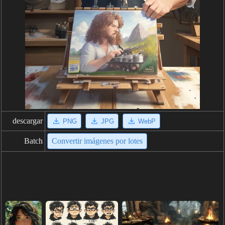
descargar
PNG
JPG
WebP
Batch
Convertir imágenes por lotes