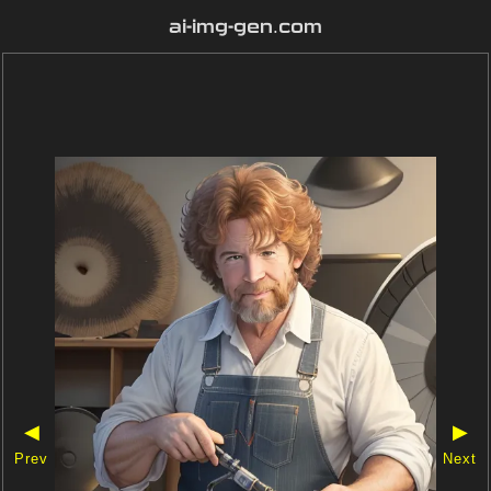
ai-img-gen.com
◀
▶
Prev
Next