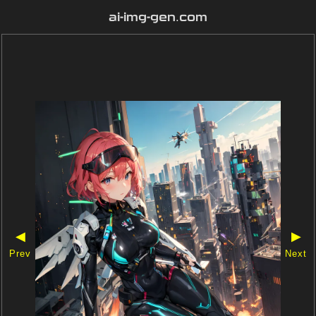
ai-img-gen.com
◀
▶
Prev
Next