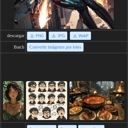
descargar
PNG
JPG
WebP
Batch
Convertir imágenes por lotes