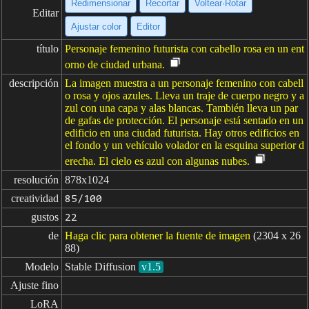
Redimensionar
Recortar
Voltear·Rotar
Editar
Ajustar color
Editor
título
Personaje femenino futurista con cabello rosa en un ent
orno de ciudad urbana.
descripción
La imagen muestra a un personaje femenino con cabell
o rosa y ojos azules. Lleva un traje de cuerpo negro y a
zul con una capa y alas blancas. También lleva un par
de gafas de protección. El personaje está sentado en un
edificio en una ciudad futurista. Hay otros edificios en
el fondo y un vehículo volador en la esquina superior d
erecha. El cielo es azul con algunas nubes.
resolución
878x1024
creatividad
85/100
gustos
22
de
Haga clic para obtener la fuente de imagen
(2304 x 26
88)
Modelo
Stable Diffusion
v1.5
Ajuste fino
LoRA