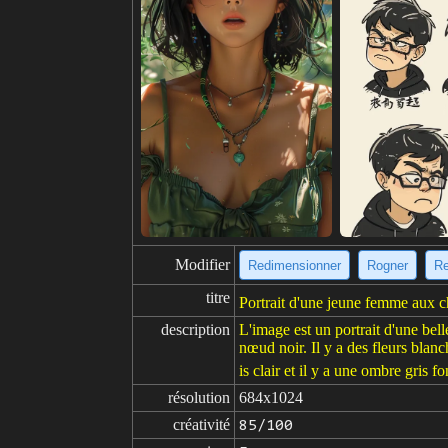
Modifier
Redimensionner
Rogner
Re
titre
Portrait d'une jeune femme aux c
description
L'image est un portrait d'une bel
nœud noir. Il y a des fleurs blanc
is clair et il y a une ombre gris f
résolution
684x1024
créativité
85/100