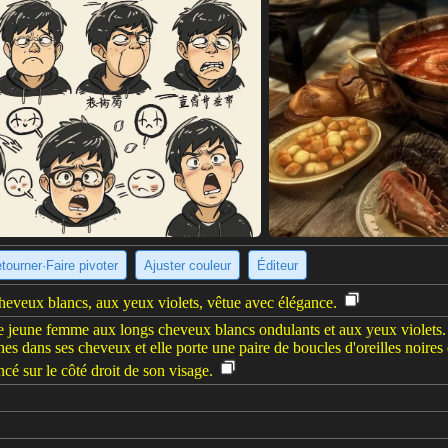
tourner·Faire pivoter
Ajuster couleur
Éditeur
heveux blancs, aux yeux violets, vêtue avec élégance.
le jeune femme aux longs cheveux blancs ondulants et aux yeux violets. 
hes dans ses cheveux et elle porte une paire de boucles d'oreilles noires
oncé sur le côté droit de son visage.