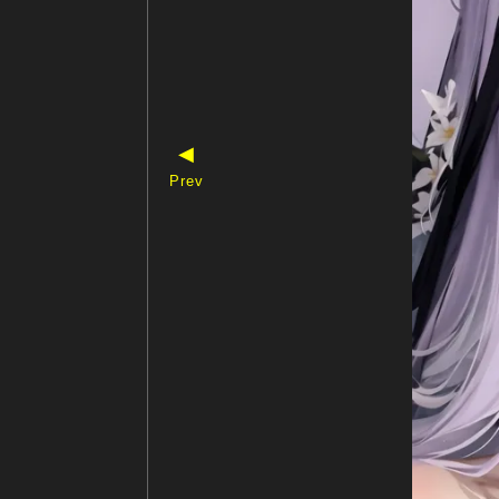
◀
Prev