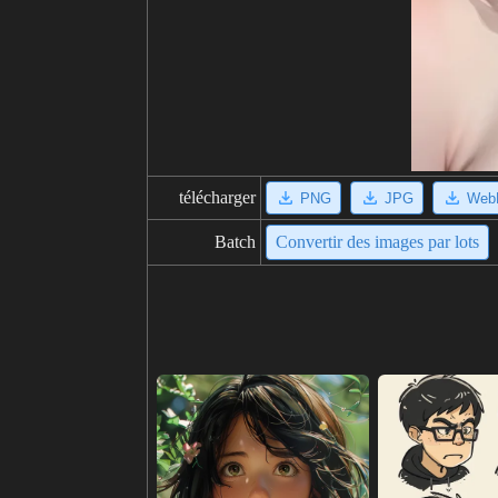
télécharger
PNG
JPG
Web
Batch
Convertir des images par lots