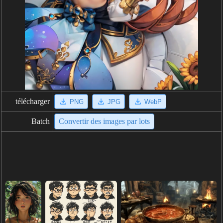
télécharger
PNG
JPG
WebP
Batch
Convertir des images par lots