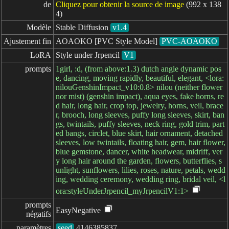
de
Cliquez pour obtenir la source de image
(992 x 138
4)
Modèle
Stable Diffusion
v1.4
Ajustement fin
AOAOKO [PVC Style Model]
PVC-AOAOKO
LoRA
Style under Jrpencil
V1
prompts
1girl, :d, (from above:1.3) dutch angle dynamic pos
e, dancing, moving rapidly, beautiful, elegant, <lora:
nilouGenshinImpact_v10:0.8> nilou (neither flower
nor mist) (genshin impact), aqua eyes, fake horns, re
d hair, long hair, crop top, jewelry, horns, veil, brace
r, brooch, long sleeves, puffy long sleeves, skirt, ban
gs, twintails, puffy sleeves, neck ring, gold trim, part
ed bangs, circlet, blue skirt, hair ornament, detached
sleeves, low twintails, floating hair, gem, hair flower,
blue gemstone, dancer, white headwear, midriff, ver
y long hair around the garden, flowers, butterflies, s
unlight, sunflowers, lilies, roses, nature, petals, wedd
ing, wedding ceremony, wedding ring, bridal veil, <l
ora:styleUnderJrpencil_myJrpencilV1:1>
prompts

EasyNegative
négatifs
paramètres
seed