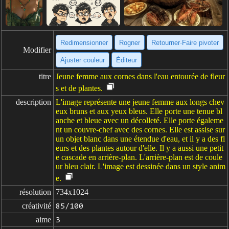
Redimensionner
Rogner
Retourner·Faire pivoter
Modifier
Ajuster couleur
Éditeur
titre
Jeune femme aux cornes dans l'eau entourée de fleur
s et de plantes.
description
L'image représente une jeune femme aux longs chev
eux bruns et aux yeux bleus. Elle porte une tenue bl
anche et bleue avec un décolleté. Elle porte égaleme
nt un couvre-chef avec des cornes. Elle est assise sur
un objet blanc dans une étendue d'eau, et il y a des fl
eurs et des plantes autour d'elle. Il y a aussi une petit
e cascade en arrière-plan. L'arrière-plan est de coule
ur bleu clair. L'image est dessinée dans un style anim
e.
résolution
734x1024
créativité
85/100
aime
3