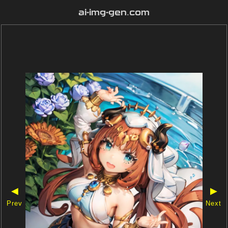
ai-img-gen.com
◀
▶
Prev
Next