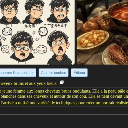
tourner·Faire pivoter
Ajuster couleur
Éditeur
heveux bruns et aux yeux bleus.
le jeune femme aux longs cheveux bruns ondulants. Elle a la peau pâle e
rs blanches dans ses cheveux et autour de son cou. Elle se tient devant u
 l'artiste a utilisé une variété de techniques pour créer un portrait réaliste