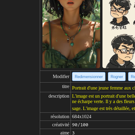
Modifier
Redimensionner
Rogner
Re
titre
Portrait d'une jeune femme aux c
description
L'image est un portrait d'une bel
ne écharpe verte. Il y a des fleu
sage. L'image est très détaillée, et
résolution
684x1024
créativité
90/100
aime
3