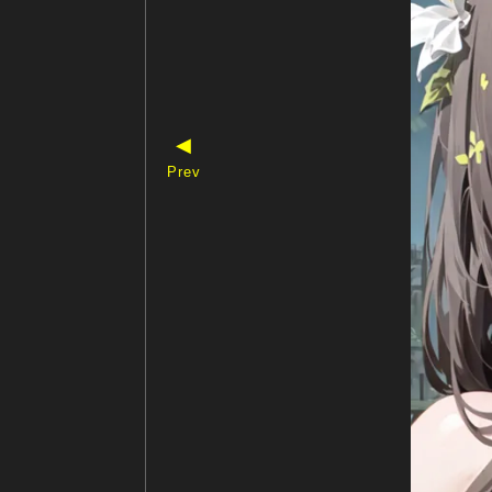
◀
Prev