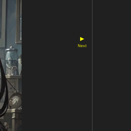
▶
Next