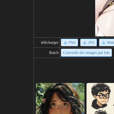
télécharger
PNG
JPG
Web
Batch
Convertir des images par lots