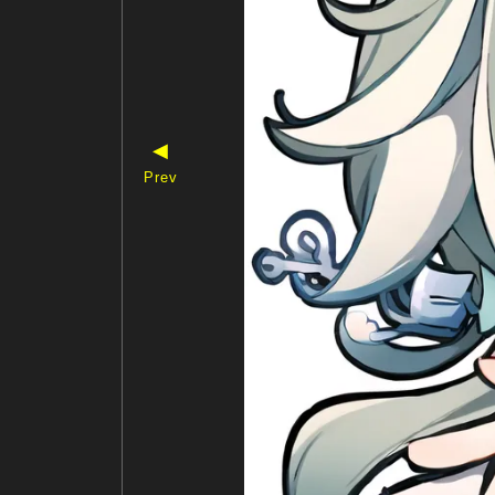
◀
Prev