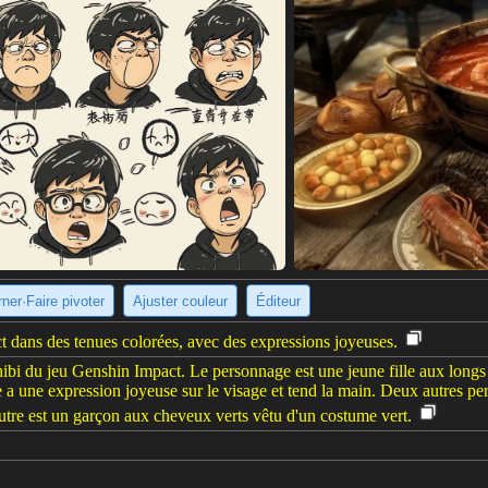
ner·Faire pivoter
Ajuster couleur
Éditeur
 dans des tenues colorées, avec des expressions joyeuses.
bi du jeu Genshin Impact. Le personnage est une jeune fille aux longs 
a une expression joyeuse sur le visage et tend la main. Deux autres perso
autre est un garçon aux cheveux verts vêtu d'un costume vert.