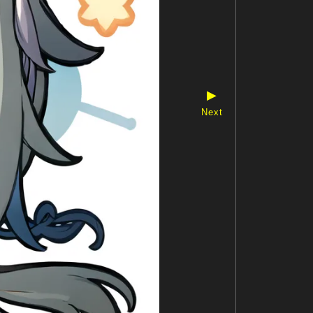
▶
Next