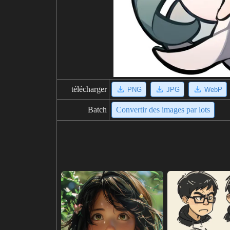
télécharger
PNG
JPG
WebP
Batch
Convertir des images par lots