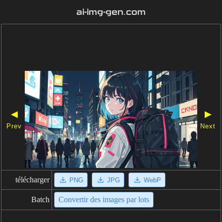
ai-img-gen.com
◀
▶
Prev
Next
télécharger
PNG
JPG
WebP
Batch
Convertir des images par lots