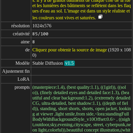
s. Il y a de grands bâtiments de chaque côté de la rue
et les lumières des bâtiments se reflètent dans les flaq
ues d'eau au sol. L'image est dans un style réaliste et
les couleurs sont vives et saturées.
résolution
1024x576
créativité
85/100
aime
8
de
Cliquez pour obtenir la source de image
(1920 x 108
0)
Modèle
Stable Diffusion
v1.5
Ajustement fin
LoRA
prompts
(masterpiece:1.4), (best quality:1.1), ((1girl)), ((sol
o)), (finely detailed eyes and detailed face:1.3), (bea
utiful and clear background:1.2), (extremely detailed
CG, ultra-detailed, best shadow:1.1), ((depth of fiel
d)), standing, short shorts, shorts, open jacket, lookin
g at viewer ,light smile,from side,<lora:standingFull
BodyWithBackgroundStyle_v10Offset:0.6> , ((nigh
t,outdoor,sky,evening,cityscape, street, cyberpunk,ne
on light,colorful)),beautiful concept illustration,(whit