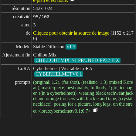
e-plan et est floue.
résolution
542x1024
créativité
95/100
aime
3
de
Cliquez pour obtenir la source de image
(1152 x 217
6)
Modèle
Stable Diffusion
v1.5
Ajustement fin
ChilloutMix
CHILLOUTMIX-NI-PRUNED-FP32-FIX
LoRA
Cyberhelmet | Wearable LoRA
CYBERHELMETV0.1
prompts
(original: 1.2), (far shot), (realistic: 1.3) (mixed Kore
an), masterpiece, best quality, fullbody, 1girl, teenag
er, ((in a cyberhelmet)), wearing black techwear jack
et and orange trousers with buckle and tape, (crystal
necklace), posing for a picture, long legs, on the stre
et <lora:cyberhelmetv0.1:0.7>
prompts

négatifs
paramètres
seed