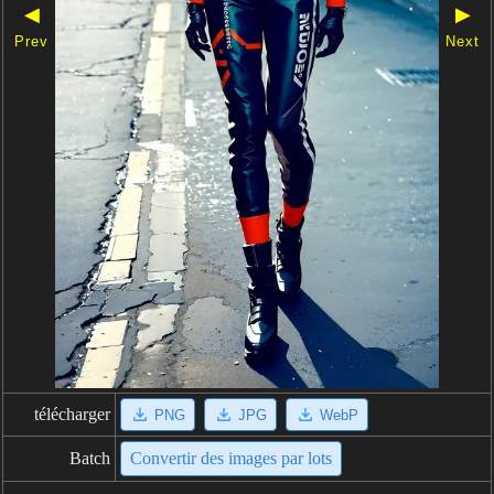
◀
▶
Prev
Next
télécharger
PNG
JPG
WebP
Batch
Convertir des images par lots