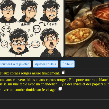
tourner·Faire pivoter
Ajuster couleur
Éditeur
t aux cornes rouges assise timidement.
me aux cheveux bleus et aux cornes rouges. Elle porte une robe blanch
assise sur une table avec un chandelier. Il y a des livres et des papiers su
 avec un sourire timide sur le visage.