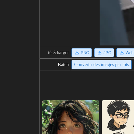
télécharger
PNG
JPG
Web
Batch
Convertir des images par lots