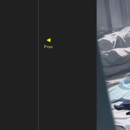
◀
Prev