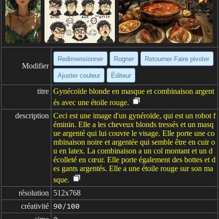
Redimensionner
Rogner
Retourner·Faire pivoter
Modifier
Ajuster couleur
Éditeur
titre
Gynécoïde blonde en masque et combinaison argent
és avec une étoile rouge.
description
Ceci est une image d'un gynéroïde, qui est un robot f
éminin. Elle a les cheveux blonds tressés et un masq
ue argenté qui lui couvre le visage. Elle porte une co
mbinaison noire et argentée qui semble être en cuir o
u en latex. La combinaison a un col montant et un d
écolleté en cœur. Elle porte également des bottes et d
es gants argentés. Elle a une étoile rouge sur son ma
sque.
résolution
512x768
créativité
90/100