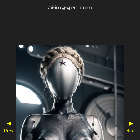
ai-img-gen.com
◀
▶
Prev
Next