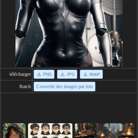
télécharger
PNG
JPG
WebP
Batch
Convertir des images par lots