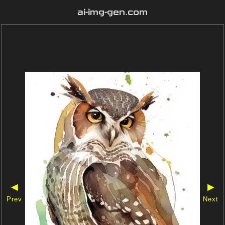
ai-img-gen.com
◀
▶
Prev
Next