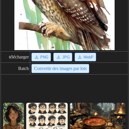
télécharger
PNG
JPG
WebP
Batch
Convertir des images par lots