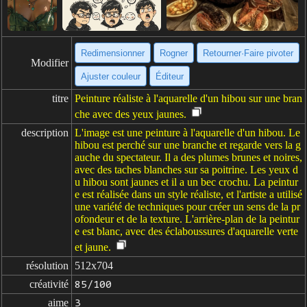
Redimensionner
Rogner
Retourner·Faire pivoter
Modifier
Ajuster couleur
Éditeur
titre
Peinture réaliste à l'aquarelle d'un hibou sur une bran
che avec des yeux jaunes.
description
L'image est une peinture à l'aquarelle d'un hibou. Le
hibou est perché sur une branche et regarde vers la g
auche du spectateur. Il a des plumes brunes et noires,
avec des taches blanches sur sa poitrine. Les yeux d
u hibou sont jaunes et il a un bec crochu. La peintur
e est réalisée dans un style réaliste, et l'artiste a utilisé
une variété de techniques pour créer un sens de la pr
ofondeur et de la texture. L'arrière-plan de la peintur
e est blanc, avec des éclaboussures d'aquarelle verte
et jaune.
résolution
512x704
créativité
85/100
aime
3