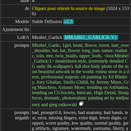
aime
4
de
Cliquez pour obtenir la source de image
(1024 x 153
6)
Modèle
Stable Diffusion
v1.5
Ajustement fin
LoRA
Mirabel_Garlick
MIRABEL_GARLICK-V1
prompts
Mirabel_Garlic, 1girl, braid, flower, forest, hair_over
_shoulder, hat, hat_flower, long_hair, nature, realisti
c, solo, tree, twin_braids, upper_body, <lora:Mirabel
_Garlick:1> modelshoot style, (extremely detailed C
G unity 8k wallpaper), full shot body photo of the m
ost beautiful artwork in the world, emma stone in a d
ress, professional majestic oil painting by Ed Blinke
y, Atey Ghailan, Studio Ghibli, by Jeremy Mann, Gr
eg Manchess, Antonio Moro, trending on ArtStation,
trending on CGSociety, Intricate, High Detail, Sharp
focus, dramatic, photorealistic painting art by midjou
rney and greg rutkowski
prompts

bad_prompt:0.8, lowres, bad anatomy, bad hands, te
négatifs
xt, error, missing fingers, extra digit, fewer digits, cr
opped, worst quality, low quality, normal quality, jpe
g artifacts, signature, watermark, username, blurry, a