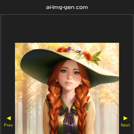
ai-img-gen.com
◀
▶
Prev
Next