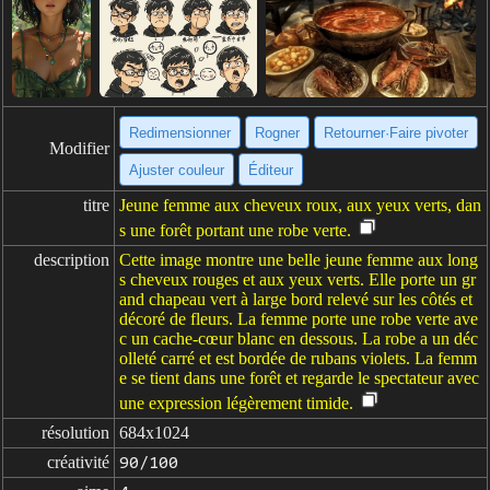
Redimensionner
Rogner
Retourner·Faire pivoter
Modifier
Ajuster couleur
Éditeur
titre
Jeune femme aux cheveux roux, aux yeux verts, dan
s une forêt portant une robe verte.
description
Cette image montre une belle jeune femme aux long
s cheveux rouges et aux yeux verts. Elle porte un gr
and chapeau vert à large bord relevé sur les côtés et
décoré de fleurs. La femme porte une robe verte ave
c un cache-cœur blanc en dessous. La robe a un déc
olleté carré et est bordée de rubans violets. La femm
e se tient dans une forêt et regarde le spectateur avec
une expression légèrement timide.
résolution
684x1024
créativité
90/100