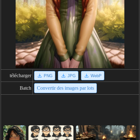
télécharger
PNG
JPG
WebP
Batch
Convertir des images par lots