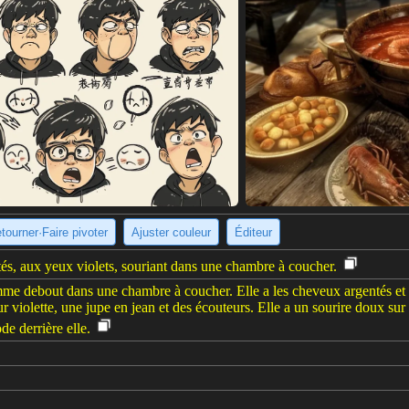
tourner·Faire pivoter
Ajuster couleur
Éditeur
s, aux yeux violets, souriant dans une chambre à coucher.
e debout dans une chambre à coucher. Elle a les cheveux argentés et les
 violette, une jupe en jean et des écouteurs. Elle a un sourire doux sur l
e derrière elle.