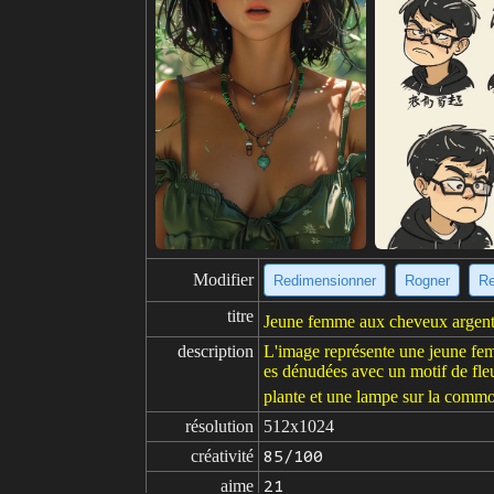
Modifier
Redimensionner
Rogner
Re
titre
Jeune femme aux cheveux argenté
description
L'image représente une jeune femm
es dénudées avec un motif de fleur
plante et une lampe sur la commod
résolution
512x1024
créativité
85/100
aime
21