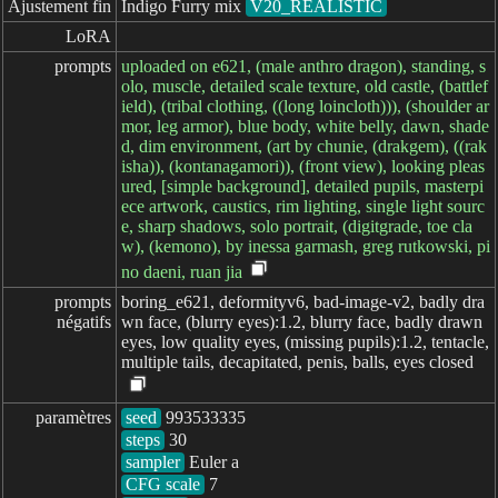
Ajustement fin
Indigo Furry mix
V20_REALISTIC
LoRA
prompts
uploaded on e621, (male anthro dragon), standing, s
olo, muscle, detailed scale texture, old castle, (battlef
ield), (tribal clothing, ((long loincloth))), (shoulder ar
mor, leg armor), blue body, white belly, dawn, shade
d, dim environment, (art by chunie, (drakgem), ((rak
isha)), (kontanagamori)), (front view), looking pleas
ured, [simple background], detailed pupils, masterpi
ece artwork, caustics, rim lighting, single light sourc
e, sharp shadows, solo portrait, (digitgrade, toe cla
w), (kemono), by inessa garmash, greg rutkowski, pi
no daeni, ruan jia
prompts

boring_e621, deformityv6, bad-image-v2, badly dra
négatifs
wn face, (blurry eyes):1.2, blurry face, badly drawn
eyes, low quality eyes, (missing pupils):1.2, tentacle,
multiple tails, decapitated, penis, balls, eyes closed
paramètres
seed
steps
sampler
CFG scale