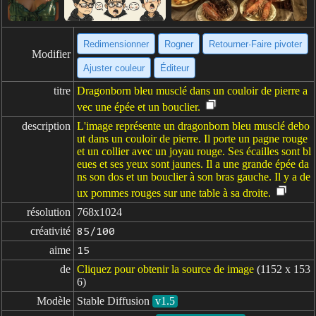
Redimensionner
Rogner
Retourner·Faire pivoter
Modifier
Ajuster couleur
Éditeur
titre
Dragonborn bleu musclé dans un couloir de pierre a
vec une épée et un bouclier.
description
L'image représente un dragonborn bleu musclé debo
ut dans un couloir de pierre. Il porte un pagne rouge
et un collier avec un joyau rouge. Ses écailles sont bl
eues et ses yeux sont jaunes. Il a une grande épée da
ns son dos et un bouclier à son bras gauche. Il y a de
ux pommes rouges sur une table à sa droite.
résolution
768x1024
créativité
85/100
aime
15
de
Cliquez pour obtenir la source de image
(1152 x 153
6)
Modèle
Stable Diffusion
v1.5