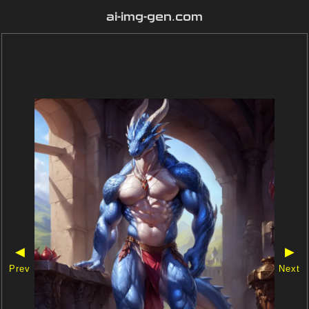
ai-img-gen.com
◀
▶
Prev
Next