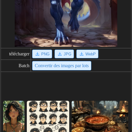
télécharger
PNG
JPG
WebP
Batch
Convertir des images par lots