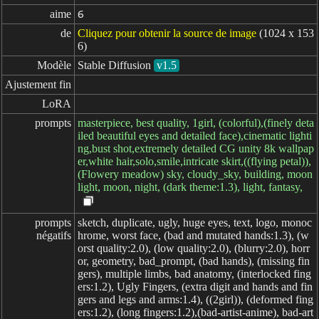
aime
6
de
Cliquez pour obtenir la source de image
(1024 x 153
6)
Modèle
Stable Diffusion
v1.5
Ajustement fin
LoRA
prompts
masterpiece, best quality, 1girl, (colorful),(finely deta
iled beautiful eyes and detailed face),cinematic lighti
ng,bust shot,extremely detailed CG unity 8k wallpap
er,white hair,solo,smile,intricate skirt,((flying petal)),
(Flowery meadow) sky, cloudy_sky, building, moon
light, moon, night, (dark theme:1.3), light, fantasy,
prompts

sketch, duplicate, ugly, huge eyes, text, logo, monoc
négatifs
hrome, worst face, (bad and mutated hands:1.3), (w
orst quality:2.0), (low quality:2.0), (blurry:2.0), horr
or, geometry, bad_prompt, (bad hands), (missing fin
gers), multiple limbs, bad anatomy, (interlocked fing
ers:1.2), Ugly Fingers, (extra digit and hands and fin
gers and legs and arms:1.4), ((2girl)), (deformed fing
ers:1.2), (long fingers:1.2),(bad-artist-anime), bad-art