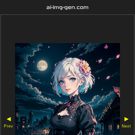
ai-img-gen.com
◀
▶
Prev
Next