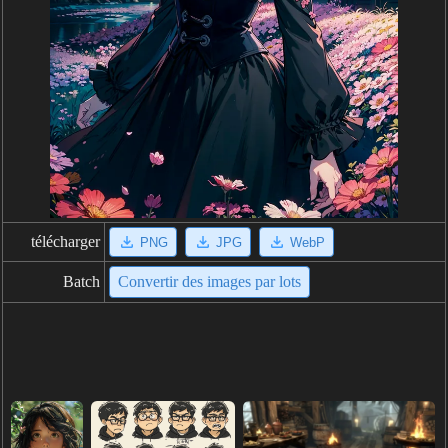
télécharger
PNG
JPG
WebP
Batch
Convertir des images par lots