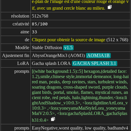
e-plan de l'image est d'une couleur rouge et orange v
if, avec un grand cercle blanc au milieu.
résolution
512x768
créativité
85/100
aime
33
de
Cliquez pour obtenir la source de image
(512 x 768)
Modèle
Stable Diffusion
v1.5
Ajustement fin
AbyssOrangeMix3 (AOM3)
AOM3A1B
LoRA
Gacha splash LORA
GACHA SPLASH 3.1
prompts
[(white background:1.5)::5] hexagon,(detailed face:
1.2),smile,chinese style,immortal demeanor, long-hai
red man, peaks, deep ravines, stars, turbulent winds,
soaring dragons, cross-shaped sword, purple clouds,
giant birds, portal, smoke, flames, mystical runes, an
cient robe, red petals, halo,lightning,thunder,<lora:li
ghtAndShadow_v10:0.3>, <lora:lightlineArtLora_v
10:0.3> ,<lora:yoneyamaMaiStyleLora_yoneyama
MaiV2:0.5>, <lora:gachaSplashLORA_gachaSplas
h31:0.4>
prompts

EasyNegative,worst quality, low quality, badhandv4