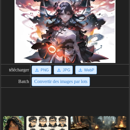
télécharger
PNG
JPG
WebP
Batch
Convertir des images par lots