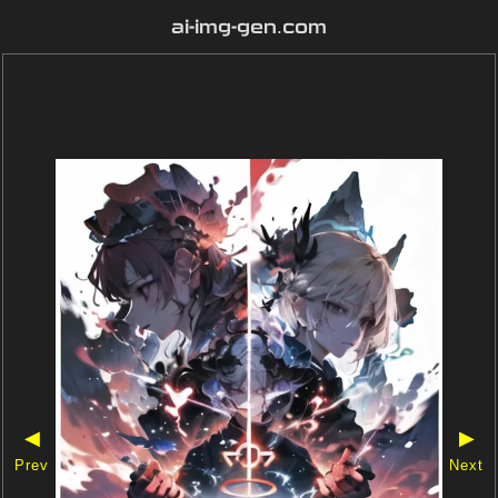
ai-img-gen.com
◀
▶
Prev
Next