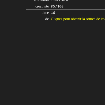
créativité
85/100
aime
16
de
Cliquez pour obtenir la source de i
Modèle
Stable Diffusion
v1.5
Ajustement fin
LoRA
prompts
complex 3d render ultra detailed (vi
(cyborg:1.3),(red lights and porcelai
lectric wires, microchip, octane rende
th space station background, rain, bea
wallpaper, (realistic, photo-realistic
prompts

illustration, 3d, sepia, painting, ca
négatifs
rome)), ((grayscale:1.2)), futanari, 
s,holes on breasts, fleckles, stretche
paramètres
seed
steps
sampler
CFG scale
clip skip
7