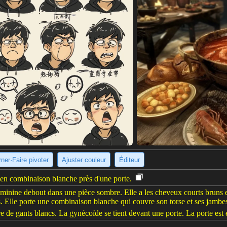
ner·Faire pivoter
Ajuster couleur
Éditeur
en combinaison blanche près d'une porte.
minine debout dans une pièce sombre. Elle a les cheveux courts bruns e
es. Elle porte une combinaison blanche qui couvre son torse et ses jambe
re de gants blancs. La gynécoïde se tient devant une porte. La porte est 