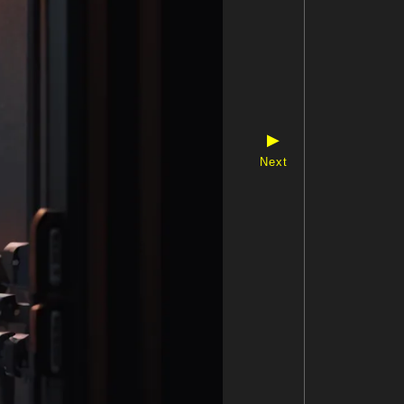
▶
Next