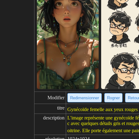
Modifier
Redimensionner
Rogner
Retour
titre
Gynécoïde femelle aux yeux rouges 
description
L'image représente une gynécoïde fé
c avec quelques détails gris et roug
oitrine. Elle porte également une pai
résolution
1024x1024