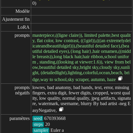
0)
Modèle
Ajustement fin
LoRA
prompts
masterpiece,((ligne claire)), limited palette,best qualit
y, flat color, low contrast, ((1girl)),(((an extremelydel
icateandbeautifulgirl))),(beautiful detailed face),(bea
utiful detailed eyes),{long hair},hair ornamen,((midd
le breasts)),long black hair,hair ribbon,school unifor
m , standing,((looking at viewer:1.6)), view from bel
ow,beautiful detailed sky,bright sky,cloudy sky,sunli
ght, (detailedlight),lighting,colorful,ocean,beach, bri
dge,way to school,sky scraper, autumn, haze
prompts

lowres, bad anatomy, bad hands, text, error, missing
négatifs
fingers, extra digit, fewer digits, cropped, worst qual
ity, low quality, normal quality, jpeg artifacts, signatu
re, watermark, username, blurry By bad artist -neg E
asyNegative,
paramètres
seed
steps
sampler