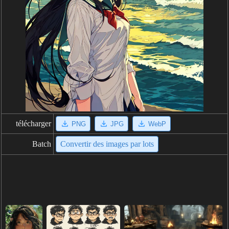
télécharger
PNG
JPG
WebP
Batch
Convertir des images par lots