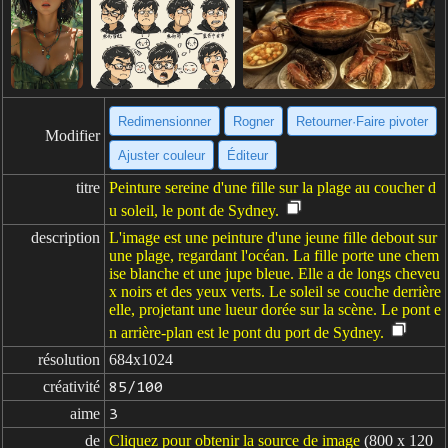
Redimensionner
Rogner
Retourner·Faire pivoter
Modifier
Ajuster couleur
Éditeur
titre
Peinture sereine d'une fille sur la plage au coucher d
u soleil, le pont de Sydney.
description
L'image est une peinture d'une jeune fille debout sur
une plage, regardant l'océan. La fille porte une chem
ise blanche et une jupe bleue. Elle a de longs cheveu
x noirs et des yeux verts. Le soleil se couche derrière
elle, projetant une lueur dorée sur la scène. Le pont e
n arrière-plan est le pont du port de Sydney.
résolution
684x1024
créativité
85/100
aime
3
de
Cliquez pour obtenir la source de image
(800 x 120