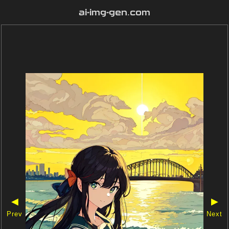
ai-img-gen.com
◀
▶
Prev
Next