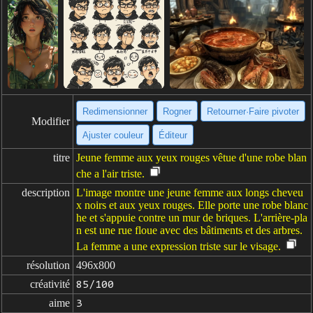
Redimensionner
Rogner
Retourner·Faire pivoter
Modifier
Ajuster couleur
Éditeur
titre
Jeune femme aux yeux rouges vêtue d'une robe blan
che a l'air triste.
description
L'image montre une jeune femme aux longs cheveu
x noirs et aux yeux rouges. Elle porte une robe blanc
he et s'appuie contre un mur de briques. L'arrière-pla
n est une rue floue avec des bâtiments et des arbres.
La femme a une expression triste sur le visage.
résolution
496x800
créativité
85/100
aime
3