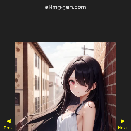
ai-img-gen.com
◀
▶
Prev
Next