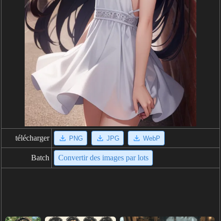
télécharger
PNG
JPG
WebP
Batch
Convertir des images par lots