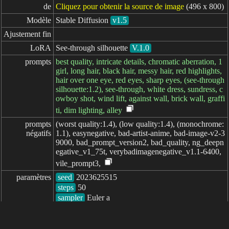
de
Cliquez pour obtenir la source de image
(496 x 800)
Modèle
Stable Diffusion
v1.5
Ajustement fin
LoRA
See-through silhouette
V.1.0
prompts
best quality, intricate details, chromatic aberration, 1
girl, long hair, black hair, messy hair, red highlights,
hair over one eye, red eyes, sharp eyes, (see-through
silhouette:1.2), see-through, white dress, sundress, c
owboy shot, wind lift, against wall, brick wall, graffi
ti, dim lighting, alley
prompts

(worst quality:1.4), (low quality:1.4), (monochrome:
négatifs
1.1), easynegative, bad-artist-anime, bad-image-v2-3
9000, bad_prompt_version2, bad_quality, ng_deepn
egative_v1_75t, verybadimagenegative_v1.1-6400,
vile_prompt3,
paramètres
seed
steps
sampler
CFG scale
clip skip
7