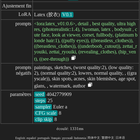
Ajustement fin
LoRA
Latex (胶衣)
V0.1
prompts
<lora:latex_v01:0.6>, detail , best quality, ultra high
res, (photorealistic:1.4), 1woman, latex , bodysuit , c
ute face, look at viewer, corset, fullbody, (platinum b
londe hair:1), ((puffy eyes)), ((breastless_clothes)),
((breastless_clothes)), ((underboob_cutout)), zettai_r
youiki, zettai_ryouiki, (revealing_clothes), (hip_ven
t), ((see-through))
prompts

paintings, sketches, (worst quality:2), (low quality:
négatifs
2), (normal quality:2), lowres, normal quality, , ((gra
yscale)), skin spots, acnes, skin blemishes, age spot,
glans, , watermark, author
paramètres
seed
steps
sampler
CFG scale
clip skip
8
écoulé: 1331ms
简体中文
繁體中文
日本语
English
español
portugués
français
русский
Indonesia