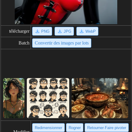
télécharger
PNG
JPG
WebP
Batch
Convertir des images par lots
Redimensionner
Rogner
Retourner·Faire pivoter
Modifier