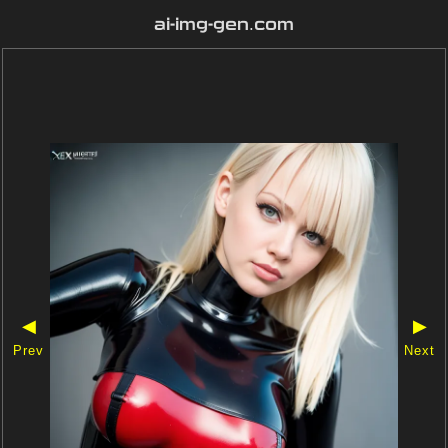
ai-img-gen.com
◀
▶
Prev
Next