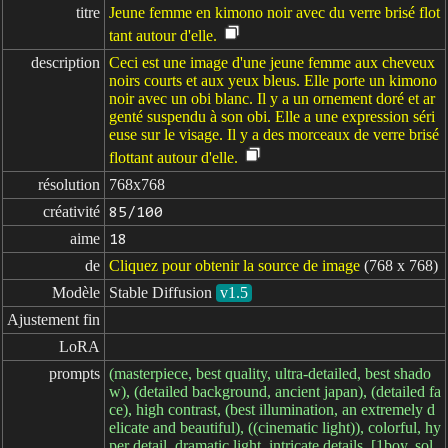
titre
Jeune femme en kimono noir avec du verre brisé flot
tant autour d'elle.
description
Ceci est une image d'une jeune femme aux cheveux
noirs courts et aux yeux bleus. Elle porte un kimono
noir avec un obi blanc. Il y a un ornement doré et ar
genté suspendu à son obi. Elle a une expression séri
euse sur le visage. Il y a des morceaux de verre brisé
flottant autour d'elle.
résolution
768x768
créativité
85/100
aime
18
de
Cliquez pour obtenir la source de image
(768 x 768)
Modèle
Stable Diffusion
v1.5
Ajustement fin
LoRA
prompts
(masterpiece, best quality, ultra-detailed, best shado
w), (detailed background, ancient japan), (detailed fa
ce), high contrast, (best illumination, an extremely d
elicate and beautiful), ((cinematic light)), colorful, hy
per detail, dramatic light, intricate details, [1boy, sol