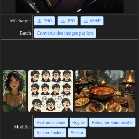
télécharger
PNG
JPG
WebP
Batch
Convertir des images par lots
Redimensionner
Rogner
Retourner·Faire pivoter
Modifier
Ajuster couleur
Éditeur