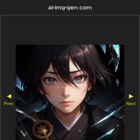
ai-img-gen.com
◀
▶
Prev
Next