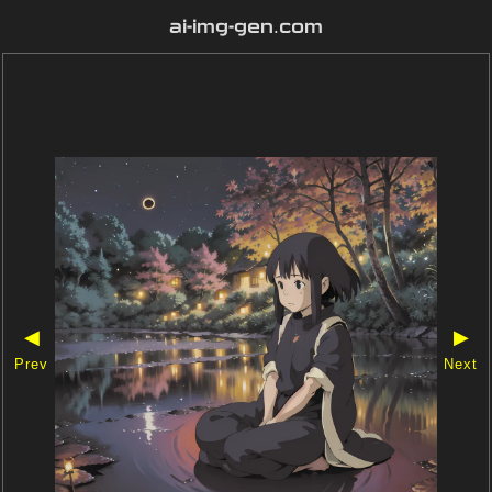
ai-img-gen.com
◀
▶
Prev
Next