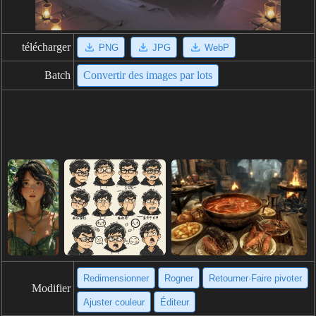
télécharger
PNG
JPG
WebP
Batch
Convertir des images par lots
Redimensionner
Rogner
Retourner·Faire pivoter
Modifier
Ajuster couleur
Éditeur