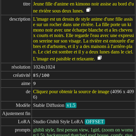
titre
Jeune fille d'anime en kimono noir assise au bord d'u
ne rivière sous deux lunes.
description
L'image est un dessin de style anime d'une fille assis
e sur un rocher dans une rivière. La fille porte un ki
mono noir avec une écharpe blanche et a les cheveu
x courts et noirs. Elle regarde l'eau avec une expressi
on sereine sur son visage. La rivière est entourée d'ar
bres et d'arbustes, et il y a des maisons à l'arrière-pla
n. Le ciel est sombre et il y a deux lunes dans le ciel.
L'image est paisible et relaxante.
résolution
1024x1024
créativité
85/100
aime
9
de
Cliquez pour obtenir la source de image
(4096 x 409
6)
Modèle
Stable Diffusion
v1.5
Ajustement fin
LoRA
Studio Ghibli Style LoRA
OFFSET
prompts
ghibli style, first person view, 1girl, (zoom on woma
n:1.5), background thatched roof house, comfy, rive