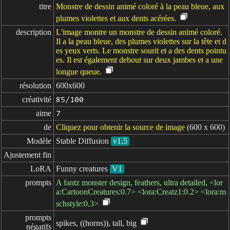
titre
Monstre de dessin animé coloré à la peau bleue, aux
plumes violettes et aux dents acérées.
description
L'image montre un monstre de dessin animé coloré.
Il a la peau bleue, des plumes violettes sur la tête et d
es yeux verts. Le monstre sourit et a des dents pointu
es. Il est également debout sur deux jambes et a une
longue queue.
résolution
600x600
créativité
85/100
aime
7
de
Cliquez pour obtenir la source de image
(600 x 600)
Modèle
Stable Diffusion
v1.5
Ajustement fin
LoRA
Funny creatures
V1
prompts
A fantz monster design, feathers, ultra detailed, <lor
a:CartoonCreatures:0.7> <lora:Creatz1:0.2> <lora:m
schstyle:0.3>
prompts

spikes, ((horns)), tall, big
négatifs