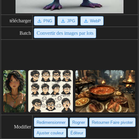
télécharger
PNG
JPG
WebP
Batch
Convertir des images par lots
Redimensionner
Rogner
Retourner·Faire pivoter
Modifier
Ajuster couleur
Éditeur