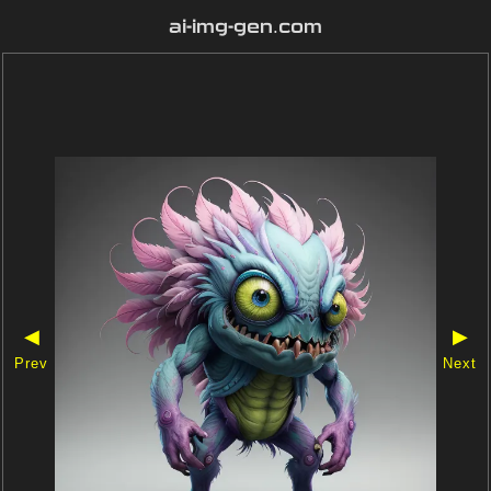
ai-img-gen.com
◀
▶
Prev
Next