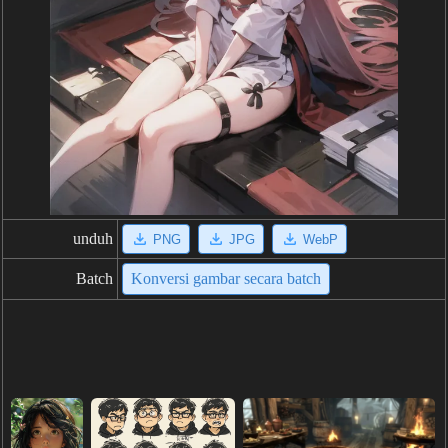
unduh
PNG
JPG
WebP
Batch
Konversi gambar secara batch