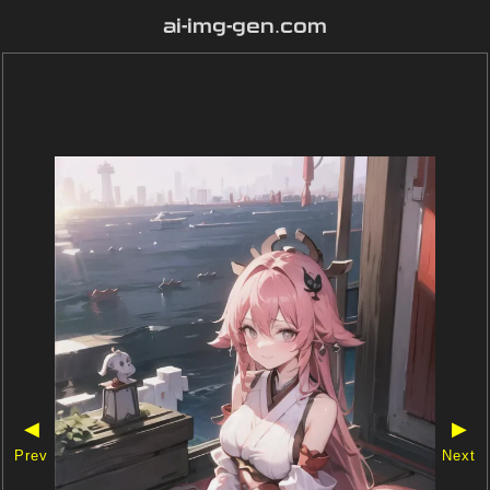
ai-img-gen.com
◀
▶
Prev
Next