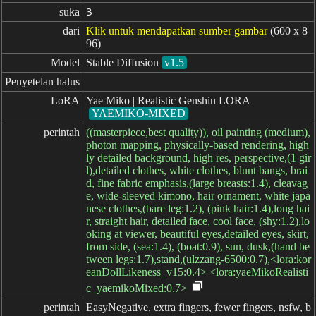
suka
3
dari
Klik untuk mendapatkan sumber gambar
(600 x 8
96)
Model
Stable Diffusion
v1.5
Penyetelan halus
LoRA
Yae Miko | Realistic Genshin LORA
YAEMIKO-MIXED
perintah
((masterpiece,best quality)), oil painting (medium),
photon mapping, physically-based rendering, high
ly detailed background, high res, perspective,(1 gir
l),detailed clothes, white clothes, blunt bangs, brai
d, fine fabric emphasis,(large breasts:1.4), cleavag
e, wide-sleeved kimono, hair ornament, white japa
nese clothes,(bare leg:1.2), (pink hair:1.4),long hai
r, straight hair, detailed face, cool face, (shy:1.2),lo
oking at viewer, beautiful eyes,detailed eyes, skirt,
from side, (sea:1.4), (boat:0.9), sun, dusk,(hand be
tween legs:1.7),stand,(ulzzang-6500:0.7),<lora:kor
eanDollLikeness_v15:0.4> <lora:yaeMikoRealisti
c_yaemikoMixed:0.7>
perintah

EasyNegative, extra fingers, fewer fingers, nsfw, b