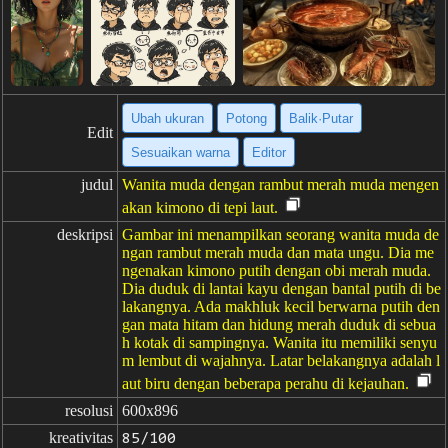
Ubah ukuran
Potong
Balik·Putar
Edit
Sesuaikan warna
Editor
judul
Wanita muda dengan rambut merah muda mengen
akan kimono di tepi laut.
deskripsi
Gambar ini menampilkan seorang wanita muda de
ngan rambut merah muda dan mata ungu. Dia me
ngenakan kimono putih dengan obi merah muda.
Dia duduk di lantai kayu dengan bantal putih di be
lakangnya. Ada makhluk kecil berwarna putih den
gan mata hitam dan hidung merah duduk di sebua
h kotak di sampingnya. Wanita itu memiliki senyu
m lembut di wajahnya. Latar belakangnya adalah l
aut biru dengan beberapa perahu di kejauhan.
resolusi
600x896
kreativitas
85/100