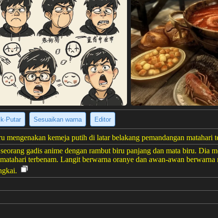
ik·Putar
Sesuaikan warna
Editor
ru mengenakan kemeja putih di latar belakang pemandangan matahari 
eorang gadis anime dengan rambut biru panjang dan mata biru. Dia m
an matahari terbenam. Langit berwarna oranye dan awan-awan berwarna
ngkai.