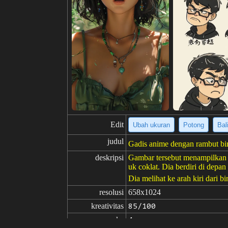
Edit
Ubah ukuran
Potong
Bal
judul
Gadis anime dengan rambut bi
deskripsi
Gambar tersebut menampilkan s
uk coklat. Dia berdiri di dep
Dia melihat ke arah kiri dari bi
resolusi
658x1024
kreativitas
85/100
suka
4