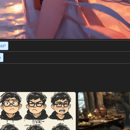
ebP
h