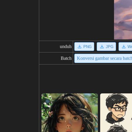
unduh
PNG
JPG
W
Batch
Konversi gambar secara batc