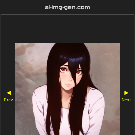
ai-img-gen.com
◀
▶
Prev
Next