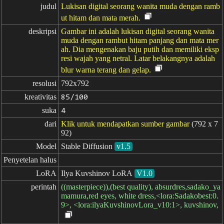
judul
Lukisan digital seorang wanita muda dengan ramb
ut hitam dan mata merah.
deskripsi
Gambar ini adalah lukisan digital seorang wanita
muda dengan rambut hitam panjang dan mata mer
ah. Dia mengenakan baju putih dan memiliki eksp
resi wajah yang netral. Latar belakangnya adalah
blur warna terang dan gelap.
resolusi
792x792
kreativitas
85/100
suka
4
dari
Klik untuk mendapatkan sumber gambar
(792 x 7
92)
Model
Stable Diffusion
v1.5
Penyetelan halus
LoRA
Ilya Kuvshinov LoRA
V1.0
perintah
((masterpiece)),(best quality), absurdres,sadako_ya
mamura,red eyes, white dress,<lora:Sadakobest:0.
9>, <lora:ilyaKuvshinovLora_v10:1>, kuvshinov,