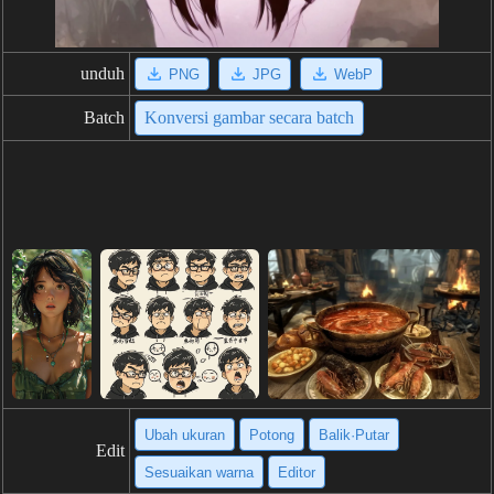
unduh
PNG
JPG
WebP
Batch
Konversi gambar secara batch
Ubah ukuran
Potong
Balik·Putar
Edit
Sesuaikan warna
Editor