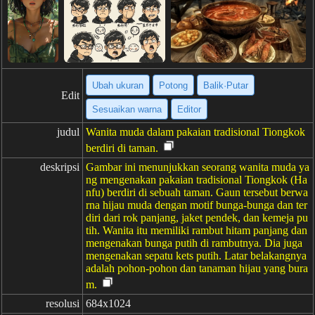
Ubah ukuran
Potong
Balik·Putar
Edit
Sesuaikan warna
Editor
judul
Wanita muda dalam pakaian tradisional Tiongkok
berdiri di taman.
deskripsi
Gambar ini menunjukkan seorang wanita muda ya
ng mengenakan pakaian tradisional Tiongkok (Ha
nfu) berdiri di sebuah taman. Gaun tersebut berwa
rna hijau muda dengan motif bunga-bunga dan ter
diri dari rok panjang, jaket pendek, dan kemeja pu
tih. Wanita itu memiliki rambut hitam panjang dan
mengenakan bunga putih di rambutnya. Dia juga
mengenakan sepatu kets putih. Latar belakangnya
adalah pohon-pohon dan tanaman hijau yang bura
m.
resolusi
684x1024