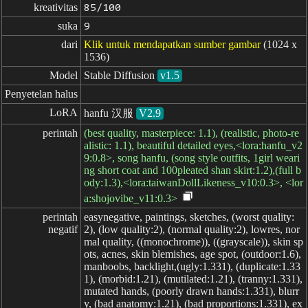
kreativitas
85/100
suka
9
dari
Klik untuk mendapatkan sumber gambar
(1024 x
1536)
Model
Stable Diffusion
v1.5
Penyetelan halus
LoRA
hanfu 汉服
V2.9
perintah
(best quality, masterpiece: 1.1), (realistic, photo-re
alistic: 1.1), beautiful detailed eyes,<lora:hanfu_v2
9:0.8>, song hanfu, (song style outfits, 1girl weari
ng short coat and 100pleated shan skirt:1.2),(full b
ody:1.3),<lora:taiwanDollLikeness_v10:0.3>, <lor
a:shojovibe_v11:0.3>
perintah

easynegative, paintings, sketches, (worst quality:
negatif
2), (low quality:2), (normal quality:2), lowres, nor
mal quality, ((monochrome)), ((grayscale)), skin sp
ots, acnes, skin blemishes, age spot, (outdoor:1.6),
manboobs, backlight,(ugly:1.331), (duplicate:1.33
1), (morbid:1.21), (mutilated:1.21), (tranny:1.331),
mutated hands, (poorly drawn hands:1.331), blurr
y, (bad anatomy:1.21), (bad proportions:1.331), ex