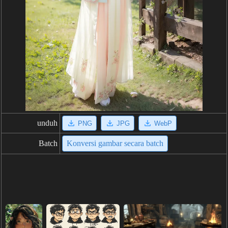
unduh
PNG
JPG
WebP
Batch
Konversi gambar secara batch