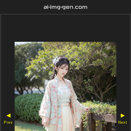
ai-img-gen.com
◀
▶
Prev
Next