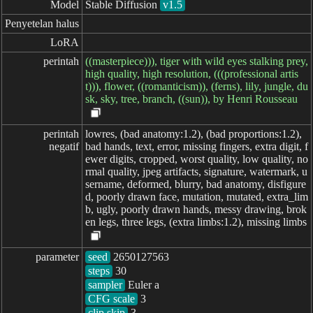
Model
Stable Diffusion
v1.5
Penyetelan halus
LoRA
perintah
((masterpiece))), tiger with wild eyes stalking prey,
high quality, high resolution, (((professional artis
t))), flower, ((romanticism)), (ferns), lily, jungle, du
sk, sky, tree, branch, ((sun)), by Henri Rousseau
perintah

lowres, (bad anatomy:1.2), (bad proportions:1.2),
negatif
bad hands, text, error, missing fingers, extra digit, f
ewer digits, cropped, worst quality, low quality, no
rmal quality, jpeg artifacts, signature, watermark, u
sername, deformed, blurry, bad anatomy, disfigure
d, poorly drawn face, mutation, mutated, extra_lim
b, ugly, poorly drawn hands, messy drawing, brok
en legs, three legs, (extra limbs:1.2), missing limbs
parameter
seed
steps
sampler
CFG scale
clip skip
3