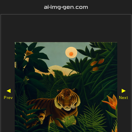
ai-img-gen.com
◀
▶
Prev
Next