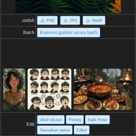
unduh
PNG
JPG
WebP
Batch
Konversi gambar secara batch
Ubah ukuran
Potong
Balik·Putar
Edit
Sesuaikan warna
Editor