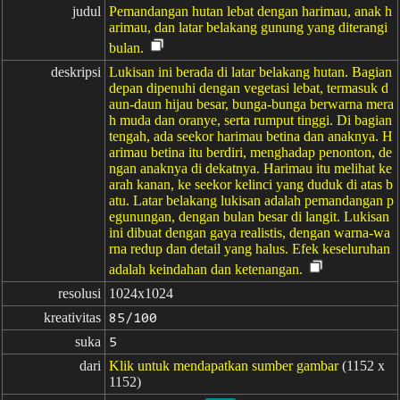
judul
Pemandangan hutan lebat dengan harimau, anak h
arimau, dan latar belakang gunung yang diterangi
bulan.
deskripsi
Lukisan ini berada di latar belakang hutan. Bagian
depan dipenuhi dengan vegetasi lebat, termasuk d
aun-daun hijau besar, bunga-bunga berwarna mera
h muda dan oranye, serta rumput tinggi. Di bagian
tengah, ada seekor harimau betina dan anaknya. H
arimau betina itu berdiri, menghadap penonton, de
ngan anaknya di dekatnya. Harimau itu melihat ke
arah kanan, ke seekor kelinci yang duduk di atas b
atu. Latar belakang lukisan adalah pemandangan p
egunungan, dengan bulan besar di langit. Lukisan
ini dibuat dengan gaya realistis, dengan warna-wa
rna redup dan detail yang halus. Efek keseluruhan
adalah keindahan dan ketenangan.
resolusi
1024x1024
kreativitas
85/100
suka
5
dari
Klik untuk mendapatkan sumber gambar
(1152 x
1152)