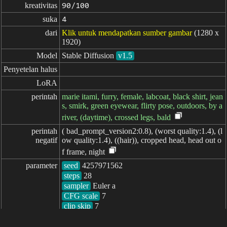
kreativitas
90/100
suka
4
dari
Klik untuk mendapatkan sumber gambar
(1280 x
1920)
Model
Stable Diffusion
v1.5
Penyetelan halus
LoRA
perintah
marie itami, furry, female, labcoat, black shirt, jean
s, smirk, green eyewear, flirty pose, outdoors, by a
river, (daytime), crossed legs, bald
perintah

( bad_prompt_version2:0.8), (worst quality:1.4), (l
negatif
ow quality:1.4), ((hair)), cropped head, head out o
f frame, night
parameter
seed
steps
sampler
CFG scale
clip skip
7
berlalu: 1136ms