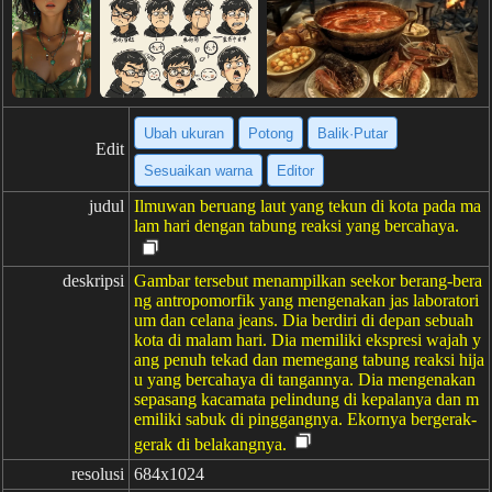
Ubah ukuran
Potong
Balik·Putar
Edit
Sesuaikan warna
Editor
judul
Ilmuwan beruang laut yang tekun di kota pada ma
lam hari dengan tabung reaksi yang bercahaya.
deskripsi
Gambar tersebut menampilkan seekor berang-bera
ng antropomorfik yang mengenakan jas laboratori
um dan celana jeans. Dia berdiri di depan sebuah
kota di malam hari. Dia memiliki ekspresi wajah y
ang penuh tekad dan memegang tabung reaksi hija
u yang bercahaya di tangannya. Dia mengenakan
sepasang kacamata pelindung di kepalanya dan m
emiliki sabuk di pinggangnya. Ekornya bergerak-
gerak di belakangnya.
resolusi
684x1024