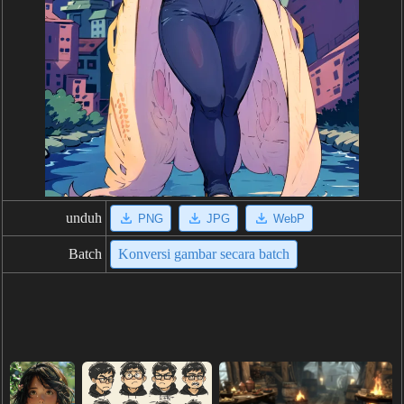
unduh
PNG
JPG
WebP
Batch
Konversi gambar secara batch