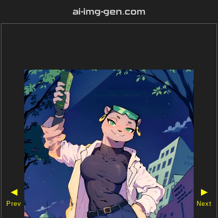
ai-img-gen.com
◀
▶
Prev
Next