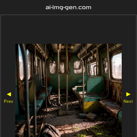
ai-img-gen.com
◀
▶
Prev
Next