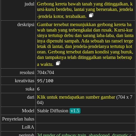
judul
Gerbong kereta bawah tanah yang ditinggalkan, k
ursi-kursi berdebu, lantai yang berserakan, jendela
-jendela kotor, terabaikan.
deskripsi
Gambar tersebut menunjukkan gerbong kereta ba
wah tanah yang terbengkalai dan rusak. Kursi-kur
sinya tertutup debu dan sarang laba-laba, dan lanta
inya dipenuhi sampah. Ada sebuah tas ransel terge
letak di lantai, dan jendela-jendelanya tertutup kot
oran. Gerbong tersebut dalam kondisi yang buruk,
dan tampaknya telah ditinggalkan selama beberap
a waktu.
resolusi
704x704
kreativitas
95/100
suka
6
dari
Klik untuk mendapatkan sumber gambar
(704 x 7
04)
Model
Stable Diffusion
v1.5
Penyetelan halus
LoRA
perintah
3d render of subway train, abandoned, dramatic c