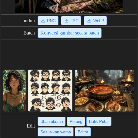
unduh
PNG
JPG
WebP
Batch
Konversi gambar secara batch
Ubah ukuran
Potong
Balik·Putar
Edit
Sesuaikan warna
Editor