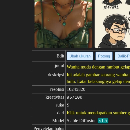
Edit
Ubah ukuran
Potong
Balik·P
judul
Wanita muda dengan rambut gelap
deskripsi
Ini adalah gambar seorang wanita
bulu. Latar belakangnya gelap den
resolusi
1024x820
kreativitas
85/100
suka
5
dari
Klik untuk mendapatkan sumber 
Model
Stable Diffusion
v1.5
Penyetelan halus