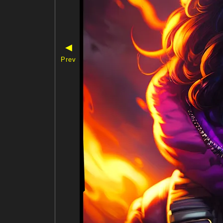
◀
Prev