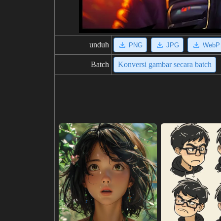
unduh
PNG
JPG
WebP
Batch
Konversi gambar secara batch