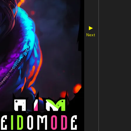
▶
Next