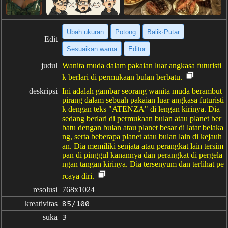
Ubah ukuran
Potong
Balik·Putar
Edit
Sesuaikan warna
Editor
judul
Wanita muda dalam pakaian luar angkasa futuristi
k berlari di permukaan bulan berbatu.
deskripsi
Ini adalah gambar seorang wanita muda berambut
pirang dalam sebuah pakaian luar angkasa futuristi
k dengan teks "ATENZA" di lengan kirinya. Dia
sedang berlari di permukaan bulan atau planet ber
batu dengan bulan atau planet besar di latar belaka
ng, serta beberapa planet atau bulan lain di kejauh
an. Dia memiliki senjata atau perangkat lain tersim
pan di pinggul kanannya dan perangkat di pergela
ngan tangan kirinya. Dia tersenyum dan terlihat pe
rcaya diri.
resolusi
768x1024
kreativitas
85/100
suka
3