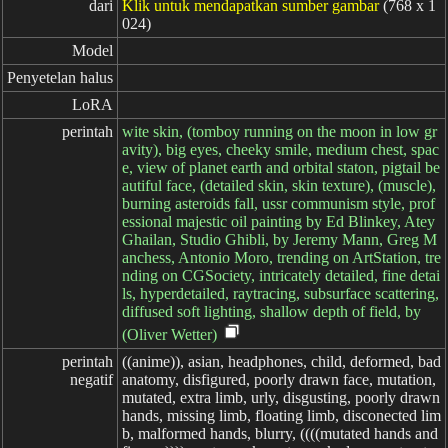
dari
Klik untuk mendapatkan sumber gambar
(768 x 1
024)
Model
Penyetelan halus
LoRA
perintah
wite skin, (tomboy running on the moon in low gr
avity), big eyes, cheeky smile, medium chest, spac
e, view of planet earth and orbital staton, pigtail be
autiful face, (detailed skin, skin texture), (muscle),
burning asteroids fall, ussr communism style, prof
essional majestic oil painting by Ed Blinkey, Atey
Ghailan, Studio Ghibli, by Jeremy Mann, Greg M
anchess, Antonio Moro, trending on ArtStation, tre
nding on CGSociety, intricately detailed, fine detai
ls, hyperdetailed, raytracing, subsurface scattering,
diffused soft lighting, shallow depth of field, by
(Oliver Wetter)
perintah

((anime)), asian, headphones, child, deformed, bad
negatif
anatomy, disfigured, poorly drawn face, mutation,
mutated, extra limb, urly, disgusting, poorly drawn
hands, missing limb, floating limb, disconected lim
b, malformed hands, blurry, ((((mutated hands and