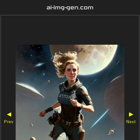
ai-img-gen.com
◀
▶
Prev
Next