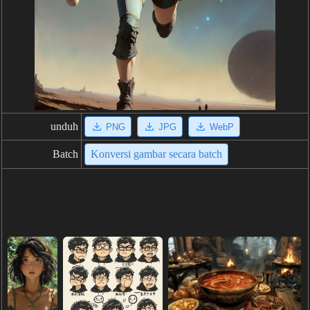
unduh
PNG
JPG
WebP
Batch
Konversi gambar secara batch