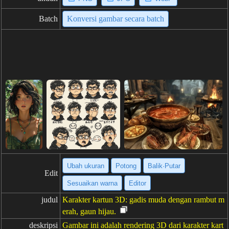
Batch
Konversi gambar secara batch
Ubah ukuran
Potong
Balik·Putar
Edit
Sesuaikan warna
Editor
judul
Karakter kartun 3D: gadis muda dengan rambut m
erah, gaun hijau.
deskripsi
Gambar ini adalah rendering 3D dari karakter kart