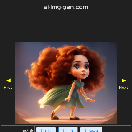
ai-img-gen.com
◀
▶
Prev
Next
unduh
PNG
JPG
WebP