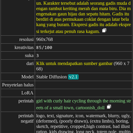
un. Karakter tersebut adalah seorang gadis muda d
engan rambut keriting merah dan mata biru. Dia m
engenakan gaun hijau dan sepatu hitam. Gadis itu
berdiri di atas permukaan coklat dengan latar bela
kang yang buram. Ekspresi gadis itu adalah ekspre
si terkejut atau penuh rasa kagum.
resolusi
960x768
kreativitas
85/100
suka
3
dari
Klik untuk mendapatkan sumber gambar
(960 x 7
68)
Model
Stable Diffusion
v2.1
Penyetelan halus
LoRA
perintah
girl with curly hair cycling through the morning str
eets of a small town, cartoonish_doll
perintah

logo, text, signature, icon, watermark, blurry, ugly,
negatif
(deformed), (poorly drawn), (extra limbs), boring,
sketch, repetitive, cropped,high contrast, bad illust
ration, kids drawing, long neck, totem pole, multip